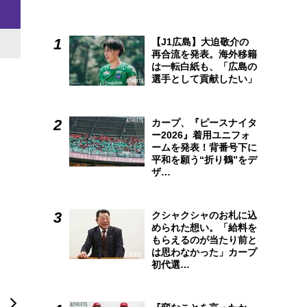
【J1広島】大迫敬介の
再合流を発表。海外移籍
は一転白紙も、「広島の
選手として貢献したい」
カープ、『ピースナイタ
ー2026』着用ユニフォ
ームを発表！背番号下に
平和を願う“折り鶴”をデ
ザ…
クシャクシャのお札に込
められた想い。「給料を
もらえるのが当たり前と
は思わなかった」カープ
初代選…