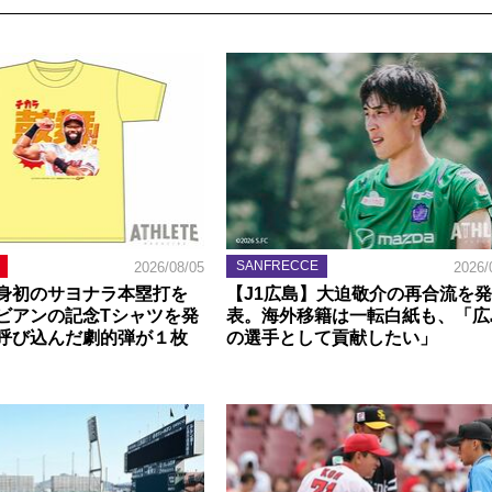
SANFRECCE
2026/08/05
2026/
身初のサヨナラ本塁打を
【J1広島】大迫敬介の再合流を発
ビアンの記念Tシャツを発
表。海外移籍は一転白紙も、「広
呼び込んだ劇的弾が１枚
の選手として貢献したい」