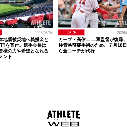
CARP
2026/08/04
2026/
本地震被災地へ義援金と
カープ・高信二 二軍監督が復帰
0万円を寄付。選手会長は
柱管狭窄症手術のため、７月18
皆様の力や希望となれる
ら倉コーチが代行
メント