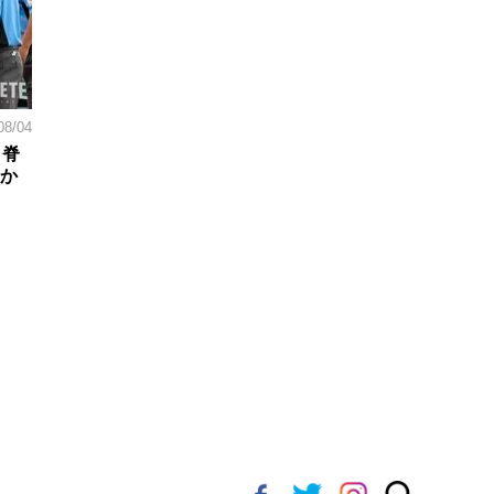
08/04
。脊
日か