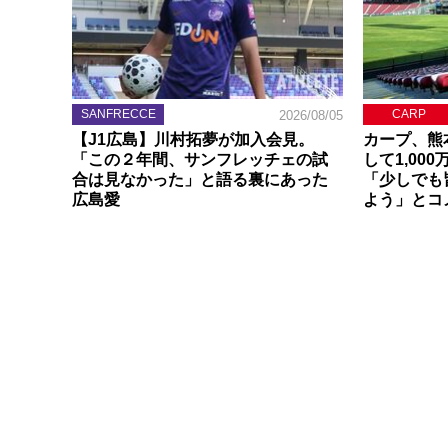
SANFRECCE
CARP
2026/08/05
【J1広島】川村拓夢が加入会見。
カープ、熊
「この２年間、サンフレッチェの試
して1,00
合は見なかった」と語る裏にあった
「少しでも
広島愛
よう」とコ