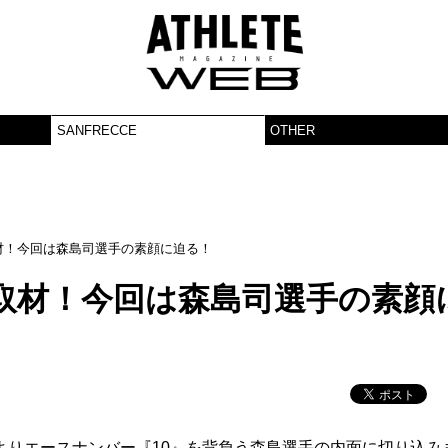
SANFRECCE
OTHER
材！今回は森島司選手の素顔に迫る！
取材！今回は森島司選手の素顔
よりエースナンバー『10』を背負う森島選手の内面に切り込み