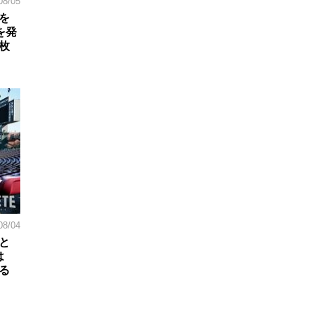
08/05
を
を発
枚
08/04
と
は
る