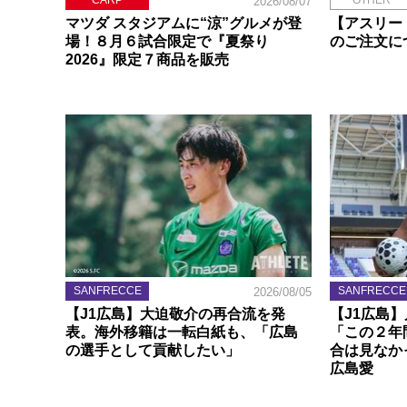
CARP
OTHER
2026/08/07
マツダ スタジアムに“涼”グルメが登
【アスリー
場！８月６試合限定で『夏祭り
のご注文に
2026』限定７商品を販売
SANFRECCE
SANFRECCE
2026/08/05
【J1広島】大迫敬介の再合流を発
【J1広島
表。海外移籍は一転白紙も、「広島
「この２年
の選手として貢献したい」
合は見なか
広島愛