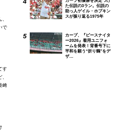
カープ初優勝を決定づけ
た伝説の3ラン。伝説の
助っ人ゲイル・ホプキン
スが振り返る1975年
ん、
いで
カープ、『ピースナイタ
ー2026』着用ユニフォ
ームを発表！背番号下に
平和を願う“折り鶴”をデ
ザ…
てす
ど、
柴﨑
け