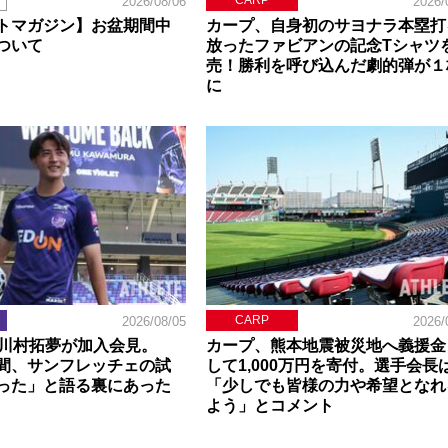
CARP
2026/08/06
2026/
トマガジン】お盆期間中
カープ、自身初のサヨナラ本塁打
ついて
放ったファビアンの記念Tシャツ
売！勝利を呼び込んだ劇的弾が１
に
CARP
2026/08/05
2026/
】川村拓夢が加入会見。
カープ、熊本地震被災地へ義援金
間、サンフレッチェの試
して1,000万円を寄付。選手会長
った」と語る裏にあった
「少しでも皆様の力や希望となれ
よう」とコメント