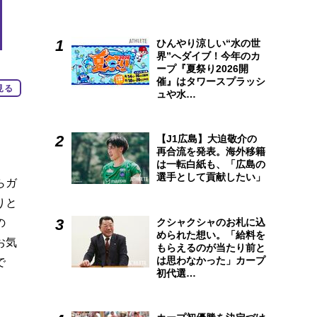
ひんやり涼しい“水の世
界”へダイブ！今年のカ
ープ『夏祭り2026開
催』はタワースプラッシ
見る
ュや水…
【J1広島】大迫敬介の
再合流を発表。海外移籍
は一転白紙も、「広島の
選手として貢献したい」
らガ
りと
の
クシャクシャのお札に込
められた想い。「給料を
お気
もらえるのが当たり前と
は思わなかった」カープ
で
初代選…