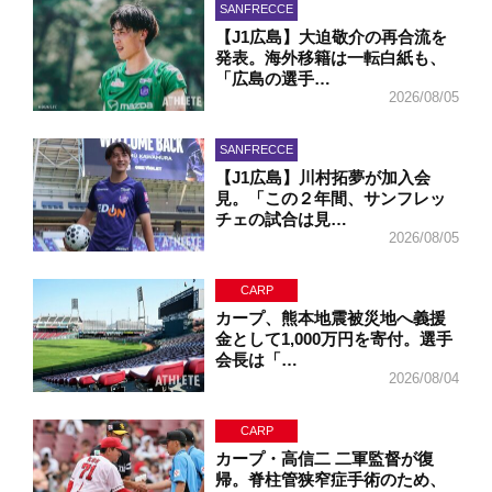
SANFRECCE
【J1広島】大迫敬介の再合流を
発表。海外移籍は一転白紙も、
「広島の選手…
2026/08/05
SANFRECCE
【J1広島】川村拓夢が加入会
見。「この２年間、サンフレッ
チェの試合は見…
2026/08/05
CARP
カープ、熊本地震被災地へ義援
金として1,000万円を寄付。選手
会長は「…
2026/08/04
CARP
カープ・高信二 二軍監督が復
帰。脊柱管狭窄症手術のため、