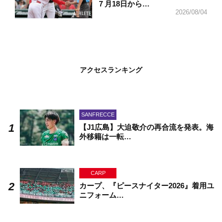
７月18日から…
2026/08/04
アクセスランキング
SANFRECCE
【J1広島】大迫敬介の再合流を発表。海
外移籍は一転…
CARP
カープ、『ピースナイター2026』着用ユ
ニフォーム…