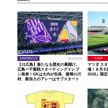
SANFRECCE
CARP
2026/08/08
【J1広島】新たなる歴史の幕開け。
マツダ ス
広島ー千葉戦スターティングイレブ
場！８月６
ン発表！GKは大内が先発、復帰の川
2026』限
村、新加入のアレーはサブスタート