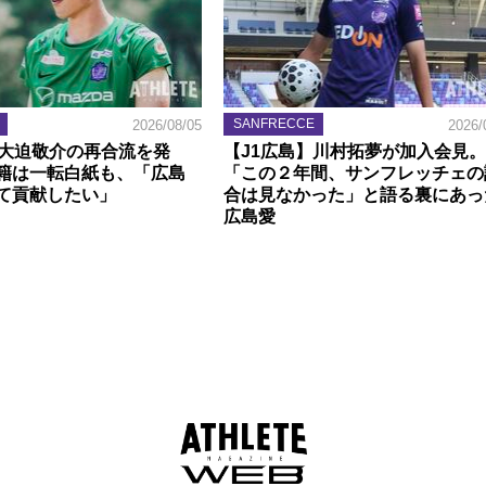
SANFRECCE
2026/08/05
2026/
】大迫敬介の再合流を発
【J1広島】川村拓夢が加入会見。
籍は一転白紙も、「広島
「この２年間、サンフレッチェの
て貢献したい」
合は見なかった」と語る裏にあっ
広島愛