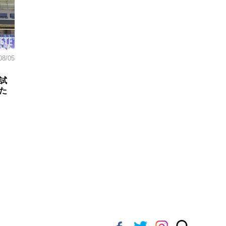
08/05
試
た