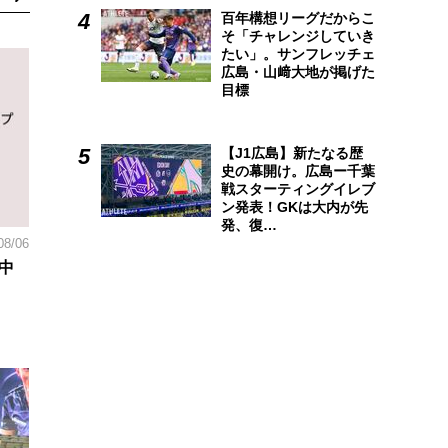
百年構想リーグだからこ
そ「チャレンジしていき
たい」。サンフレッチェ
広島・山﨑大地が掲げた
目標
【J1広島】新たなる歴
史の幕開け。広島ー千葉
戦スターティングイレブ
ン発表！GKは大内が先
発、復…
08/06
中