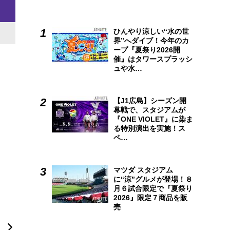
ひんやり涼しい“水の世
界”へダイブ！今年のカ
ープ『夏祭り2026開
催』はタワースプラッシ
ュや水…
【J1広島】シーズン開
幕戦で、スタジアムが
『ONE VIOLET』に染ま
る特別演出を実施！ス
ペ…
マツダ スタジアム
に“涼”グルメが登場！８
月６試合限定で『夏祭り
2026』限定７商品を販
売