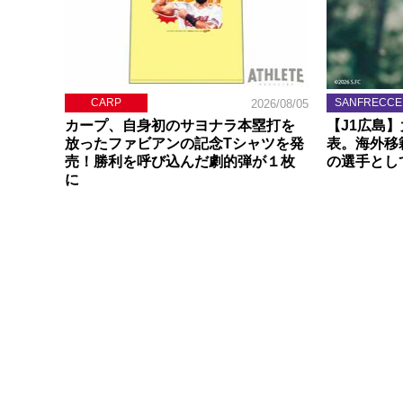
CARP
SANFRECCE
2026/08/05
カープ、自身初のサヨナラ本塁打を
【J1広島
放ったファビアンの記念Tシャツを発
表。海外移
売！勝利を呼び込んだ劇的弾が１枚
の選手とし
に