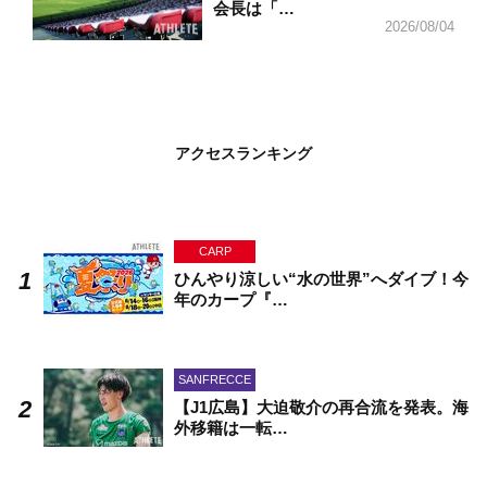
会長は「…
2026/08/04
アクセスランキング
CARP
ひんやり涼しい“水の世界”へダイブ！今
年のカープ『…
SANFRECCE
【J1広島】大迫敬介の再合流を発表。海
外移籍は一転…