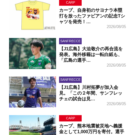
CARP
カープ、自身初のサヨナラ本塁
打を放ったファビアンの記念Tシ
ャツを発売！…
2026/08/05
SANFRECCE
【J1広島】大迫敬介の再合流を
発表。海外移籍は一転白紙も、
「広島の選手…
2026/08/05
SANFRECCE
【J1広島】川村拓夢が加入会
見。「この２年間、サンフレッ
チェの試合は見…
2026/08/05
CARP
カープ、熊本地震被災地へ義援
金として1,000万円を寄付。選手