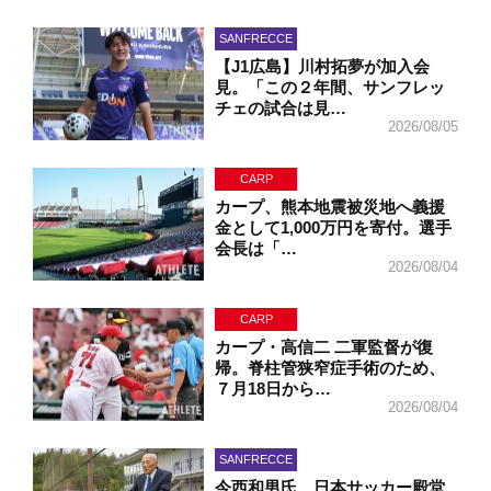
SANFRECCE
【J1広島】川村拓夢が加入会
見。「この２年間、サンフレッ
チェの試合は見…
2026/08/05
CARP
カープ、熊本地震被災地へ義援
金として1,000万円を寄付。選手
会長は「…
2026/08/04
CARP
カープ・高信二 二軍監督が復
帰。脊柱管狭窄症手術のため、
７月18日から…
2026/08/04
SANFRECCE
今西和男氏、日本サッカー殿堂