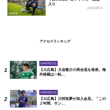
入り
2026/08/04
アクセスランキング
SANFRECCE
【J1広島】大迫敬介の再合流を発表。海
外移籍は一転…
SANFRECCE
【J1広島】川村拓夢が加入会見。「この
２年間、サン…