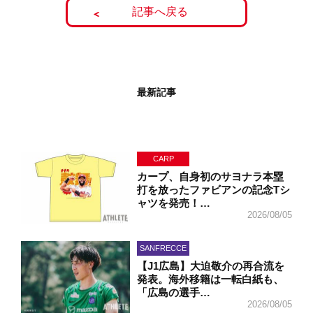
記事へ戻る
最新記事
CARP
カープ、自身初のサヨナラ本塁
打を放ったファビアンの記念Tシ
ャツを発売！…
2026/08/05
SANFRECCE
【J1広島】大迫敬介の再合流を
発表。海外移籍は一転白紙も、
「広島の選手…
2026/08/05