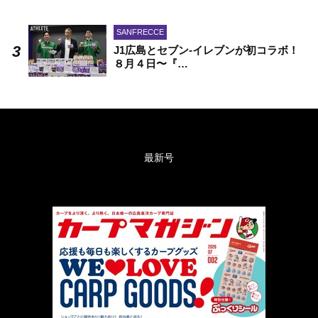
SANFRECCE
J1広島とセブン-イレブンが初コラボ！
８月４日〜『…
最新号