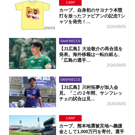
CARP
カープ、自身初のサヨナラ本塁
打を放ったファビアンの記念Tシ
ャツを発売！…
2026/08/05
SANFRECCE
【J1広島】大迫敬介の再合流を
発表。海外移籍は一転白紙も、
「広島の選手…
2026/08/05
SANFRECCE
【J1広島】川村拓夢が加入会
見。「この２年間、サンフレッ
チェの試合は見…
2026/08/05
CARP
カープ、熊本地震被災地へ義援
金として1,000万円を寄付。選手