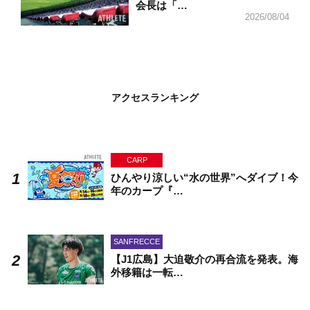
会長は「…
2026/08/04
アクセスランキング
CARP
ひんやり涼しい“水の世界”へダイブ！今
年のカープ『…
SANFRECCE
【J1広島】大迫敬介の再合流を発表。海
外移籍は一転…