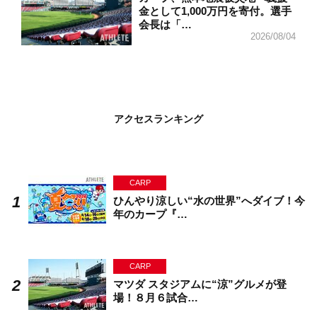
金として1,000万円を寄付。選手
会長は「…
2026/08/04
アクセスランキング
CARP
ひんやり涼しい“水の世界”へダイブ！今
年のカープ『…
CARP
マツダ スタジアムに“涼”グルメが登
場！８月６試合…