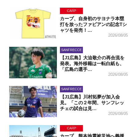
CARP
カープ、自身初のサヨナラ本塁
打を放ったファビアンの記念Tシ
ャツを発売！…
2026/08/05
SANFRECCE
【J1広島】大迫敬介の再合流を
発表。海外移籍は一転白紙も、
「広島の選手…
2026/08/05
SANFRECCE
【J1広島】川村拓夢が加入会
見。「この２年間、サンフレッ
チェの試合は見…
2026/08/05
CARP
カープ、熊本地震被災地へ義援