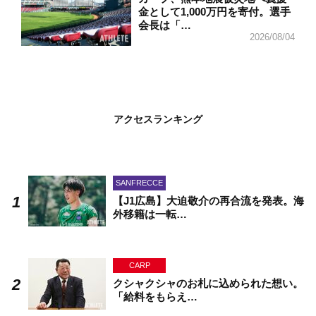
金として1,000万円を寄付。選手
会長は「…
2026/08/04
アクセスランキング
SANFRECCE
【J1広島】大迫敬介の再合流を発表。海
外移籍は一転…
CARP
クシャクシャのお札に込められた想い。
「給料をもらえ…