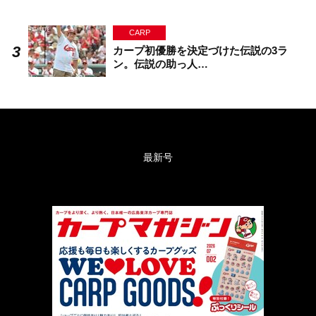
CARP
カープ初優勝を決定づけた伝説の3ラ
ン。伝説の助っ人…
最新号