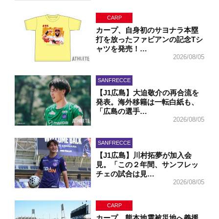
CARP
カープ、自身初のサヨナラ本塁
打を放ったファビアンの記念Tシ
ャツを発売！…
2026/08/05
SANFRECCE
【J1広島】大迫敬介の再合流を
発表。海外移籍は一転白紙も、
「広島の選手…
2026/08/05
SANFRECCE
【J1広島】川村拓夢が加入会
見。「この２年間、サンフレッ
チェの試合は見…
2026/08/05
CARP
カープ、熊本地震被災地へ義援