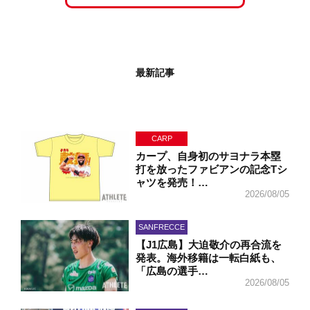
最新記事
CARP
カープ、自身初のサヨナラ本塁
打を放ったファビアンの記念Tシ
ャツを発売！…
2026/08/05
SANFRECCE
【J1広島】大迫敬介の再合流を
発表。海外移籍は一転白紙も、
「広島の選手…
2026/08/05