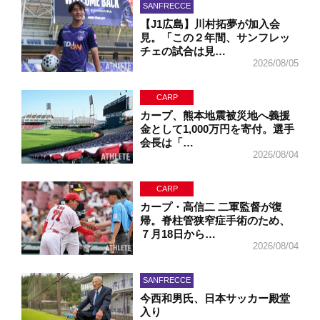
SANFRECCE
【J1広島】川村拓夢が加入会
見。「この２年間、サンフレッ
チェの試合は見…
2026/08/05
CARP
カープ、熊本地震被災地へ義援
金として1,000万円を寄付。選手
会長は「…
2026/08/04
CARP
カープ・高信二 二軍監督が復
帰。脊柱管狭窄症手術のため、
７月18日から…
2026/08/04
SANFRECCE
今西和男氏、日本サッカー殿堂
入り