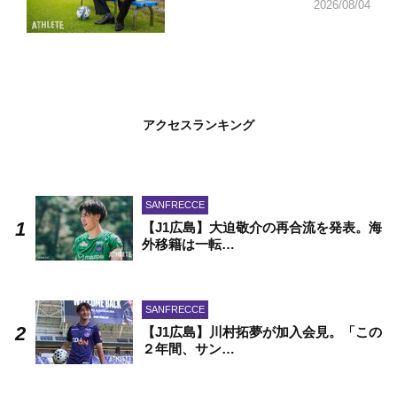
2026/08/04
アクセスランキング
SANFRECCE
【J1広島】大迫敬介の再合流を発表。海
外移籍は一転…
SANFRECCE
【J1広島】川村拓夢が加入会見。「この
２年間、サン…