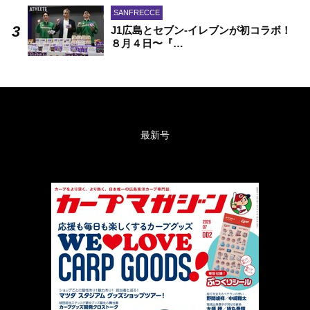
SANFRECCE
J1広島とセブン-イレブンが初コラボ！
８月４日〜『…
最新号