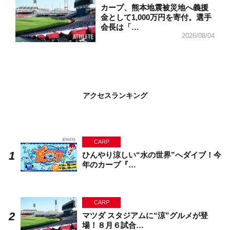
カープ、熊本地震被災地へ義援
金として1,000万円を寄付。選手
会長は「…
2026/08/04
アクセスランキング
CARP
ひんやり涼しい“水の世界”へダイブ！今
年のカープ『…
CARP
マツダ スタジアムに“涼”グルメが登
場！８月６試合…