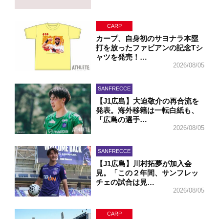
CARP
カープ、自身初のサヨナラ本塁
打を放ったファビアンの記念Tシ
ャツを発売！…
2026/08/05
SANFRECCE
【J1広島】大迫敬介の再合流を
発表。海外移籍は一転白紙も、
「広島の選手…
2026/08/05
SANFRECCE
【J1広島】川村拓夢が加入会
見。「この２年間、サンフレッ
チェの試合は見…
2026/08/05
CARP