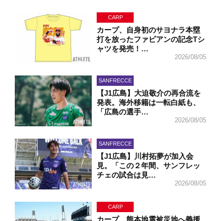
CARP
カープ、自身初のサヨナラ本塁
打を放ったファビアンの記念Tシ
ャツを発売！…
2026/08/05
SANFRECCE
【J1広島】大迫敬介の再合流を
発表。海外移籍は一転白紙も、
「広島の選手…
2026/08/05
SANFRECCE
【J1広島】川村拓夢が加入会
見。「この２年間、サンフレッ
チェの試合は見…
2026/08/05
CARP
カープ、熊本地震被災地へ義援