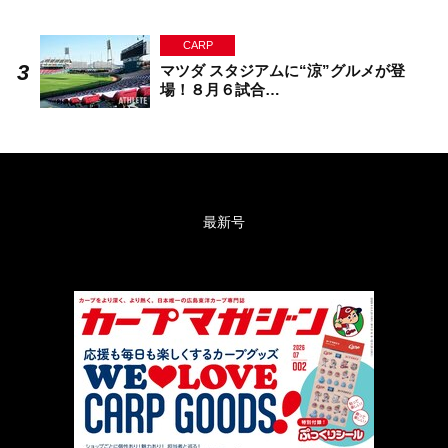
CARP
マツダ スタジアムに“涼”グルメが登
場！８月６試合…
最新号