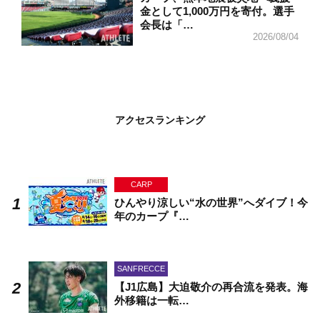
金として1,000万円を寄付。選手
会長は「…
2026/08/04
アクセスランキング
CARP
ひんやり涼しい“水の世界”へダイブ！今
年のカープ『…
SANFRECCE
【J1広島】大迫敬介の再合流を発表。海
外移籍は一転…