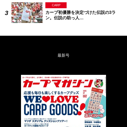
CARP
カープ初優勝を決定づけた伝説の3ラ
ン。伝説の助っ人…
最新号