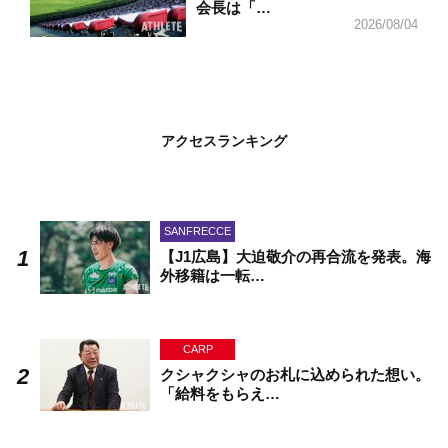
会長は「…
2026/08/04
アクセスランキング
SANFRECCE
【J1広島】大迫敬介の再合流を発表。海
外移籍は一転…
CARP
クシャクシャのお札に込められた想い。
「給料をもらえ…