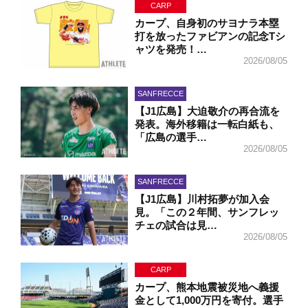
CARP
カープ、自身初のサヨナラ本塁
打を放ったファビアンの記念Tシ
ャツを発売！…
2026/08/05
SANFRECCE
【J1広島】大迫敬介の再合流を
発表。海外移籍は一転白紙も、
「広島の選手…
2026/08/05
SANFRECCE
【J1広島】川村拓夢が加入会
見。「この２年間、サンフレッ
チェの試合は見…
2026/08/05
CARP
カープ、熊本地震被災地へ義援
金として1,000万円を寄付。選手