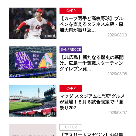
CARP
【カープ選手と高校野球】ブル
ペンを支えるタフネス左腕・森
浦大輔が振り返…
2026/08/10
SANFRECCE
【J1広島】新たなる歴史の幕開
け。広島ー千葉戦スターティン
グイレブン発…
2026/08/08
CARP
マツダ スタジアムに“涼”グルメ
が登場！８月６試合限定で『夏
祭り202…
2026/08/07
OTHER
【アスリートマガジン】お盆期