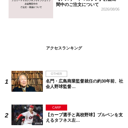
間中のご注文について
2026/08/06
アクセスランキング
OTHER
名門・広島商業監督就任の約30年前、社
会人野球監督…
CARP
【カープ選手と高校野球】ブルペンを支
えるタフネス左…