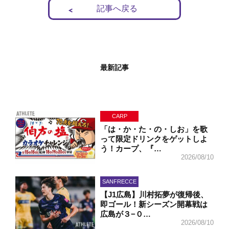
記事へ戻る
最新記事
CARP
「は・か・た・の・しお」を歌
って限定ドリンクをゲットしよ
う！カープ、『…
2026/08/10
SANFRECCE
【J1広島】川村拓夢が復帰後、
即ゴール！新シーズン開幕戦は
広島が３−０…
2026/08/10