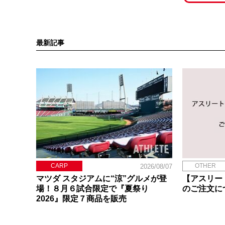
最新記事
CARP
OTHER
2026/08/07
マツダ スタジアムに“涼”グルメが登
【アスリー
場！８月６試合限定で『夏祭り
のご注文に
2026』限定７商品を販売