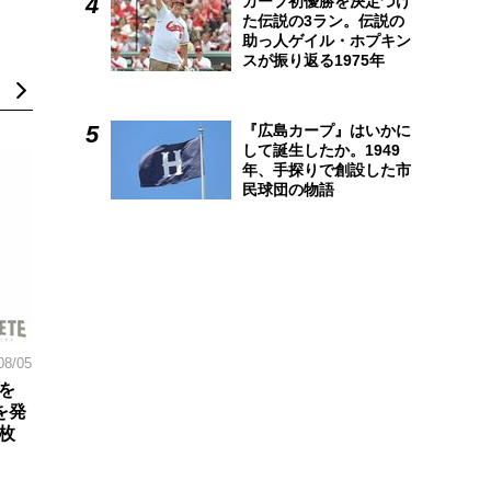
カープ初優勝を決定づけ
た伝説の3ラン。伝説の
助っ人ゲイル・ホプキン
スが振り返る1975年
『広島カープ』はいかに
して誕生したか。1949
年、手探りで創設した市
民球団の物語
08/05
を
を発
枚