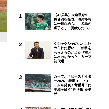
【J1広島】大迫敬介の
再合流を発表。海外移籍
は一転白紙も、「広島の
選手として貢献したい」
クシャクシャのお札に込
められた想い。「給料を
もらえるのが当たり前と
は思わなかった」カープ
初代選…
カープ、『ピースナイタ
ー2026』着用ユニフォ
ームを発表！背番号下に
平和を願う“折り鶴”をデ
ザ…