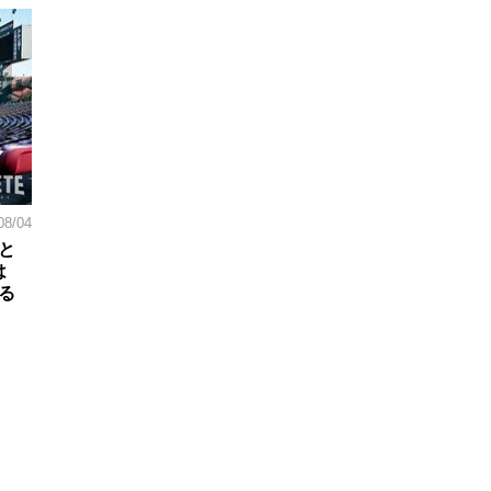
08/04
と
は
る