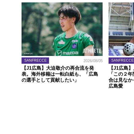
SANFRECCE
SANFRECCE
2026/08/05
【J1広島】大迫敬介の再合流を発
【J1広島
表。海外移籍は一転白紙も、「広島
「この２年
の選手として貢献したい」
合は見なか
広島愛