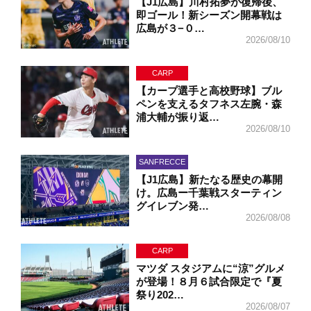
【J1広島】川村拓夢が復帰後、
即ゴール！新シーズン開幕戦は
広島が３−０…
2026/08/10
CARP
【カープ選手と高校野球】ブル
ペンを支えるタフネス左腕・森
浦大輔が振り返…
2026/08/10
SANFRECCE
【J1広島】新たなる歴史の幕開
け。広島ー千葉戦スターティン
グイレブン発…
2026/08/08
CARP
マツダ スタジアムに“涼”グルメ
が登場！８月６試合限定で『夏
祭り202…
2026/08/07