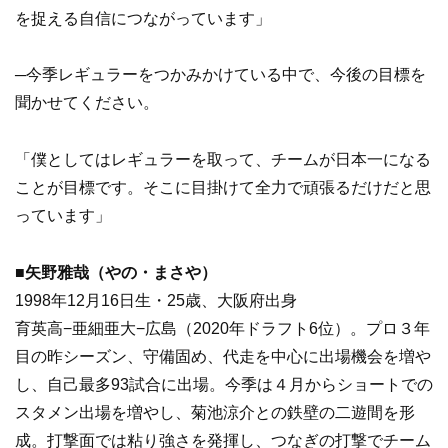
を捉える自信につながっています」
─今季レギュラーをつかみかけている中で、今後の目標を
聞かせてください。
「僕としてはレギュラーを取って、チームが日本一になる
ことが目標です。そこに目掛けて全力で頑張るだけだと思
っています」
■矢野雅哉（やの・まさや）
1998年12月16日生・25歳、大阪府出身
育英高−亜細亜大−広島（2020年ドラフト6位）。プロ３年
目の昨シーズン、守備固め、代走を中心に出場機会を増や
し、自己最多93試合に出場。今季は４月からショートでの
スタメン出場を増やし、菊池涼介との鉄壁の二遊間を形
成。打撃面では粘り強さを発揮し、つなぎの打撃でチーム