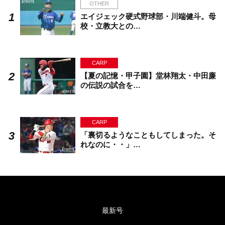
OTHER
エイジェック硬式野球部・川端健斗。母
校・立教大との…
CARP
【夏の記憶・甲子園】堂林翔太・中田廉
の伝説の試合を…
CARP
「裏切るようなこともしてしまった。そ
れなのに・・」…
最新号