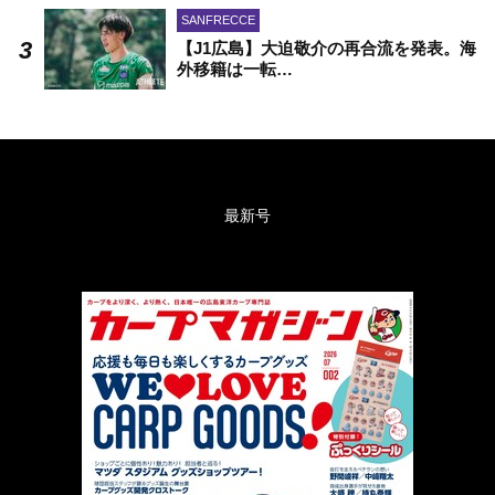
SANFRECCE
【J1広島】大迫敬介の再合流を発表。海
外移籍は一転…
最新号