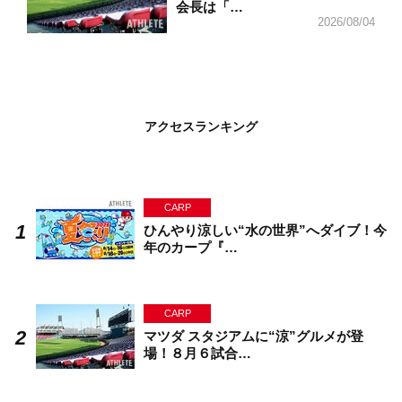
会長は「…
2026/08/04
アクセスランキング
CARP
ひんやり涼しい“水の世界”へダイブ！今
年のカープ『…
CARP
マツダ スタジアムに“涼”グルメが登
場！８月６試合…