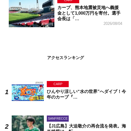
CARP
カープ、熊本地震被災地へ義援
金として1,000万円を寄付。選手
会長は「…
2026/08/04
アクセスランキング
CARP
ひんやり涼しい“水の世界”へダイブ！今
年のカープ『…
SANFRECCE
【J1広島】大迫敬介の再合流を発表。海