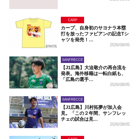
CARP
カープ、自身初のサヨナラ本塁
打を放ったファビアンの記念Tシ
ャツを発売！…
2026/08/05
SANFRECCE
【J1広島】大迫敬介の再合流を
発表。海外移籍は一転白紙も、
「広島の選手…
2026/08/05
SANFRECCE
【J1広島】川村拓夢が加入会
見。「この２年間、サンフレッ
チェの試合は見…
2026/08/05