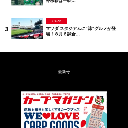
外移籍は一転…
CARP
マツダ スタジアムに“涼”グルメが登
場！８月６試合…
最新号