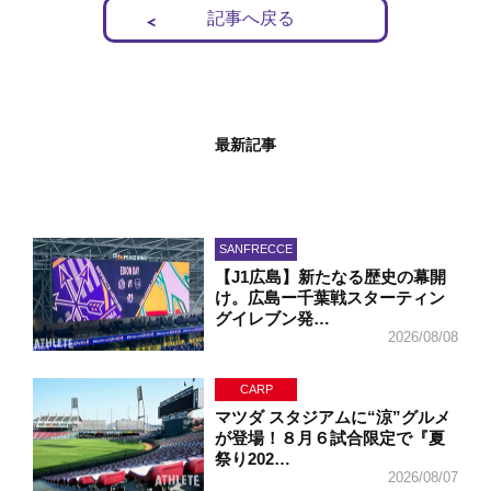
記事へ戻る
最新記事
SANFRECCE
【J1広島】新たなる歴史の幕開
け。広島ー千葉戦スターティン
グイレブン発…
2026/08/08
CARP
マツダ スタジアムに“涼”グルメ
が登場！８月６試合限定で『夏
祭り202…
2026/08/07