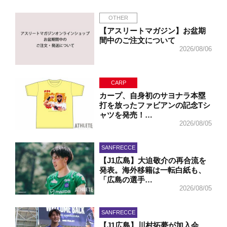
OTHER
【アスリートマガジン】お盆期
間中のご注文について
2026/08/06
CARP
カープ、自身初のサヨナラ本塁
打を放ったファビアンの記念Tシ
ャツを発売！…
2026/08/05
SANFRECCE
【J1広島】大迫敬介の再合流を
発表。海外移籍は一転白紙も、
「広島の選手…
2026/08/05
SANFRECCE
【J1広島】川村拓夢が加入会