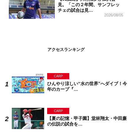
見。「この２年間、サンフレッ
チェの試合は見…
2026/08/05
アクセスランキング
CARP
ひんやり涼しい“水の世界”へダイブ！今
年のカープ『…
CARP
【夏の記憶・甲子園】堂林翔太・中田廉
の伝説の試合を…