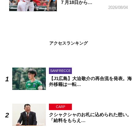
７月18日から…
2026/08/04
アクセスランキング
SANFRECCE
【J1広島】大迫敬介の再合流を発表。海
外移籍は一転…
CARP
クシャクシャのお札に込められた想い。
「給料をもらえ…