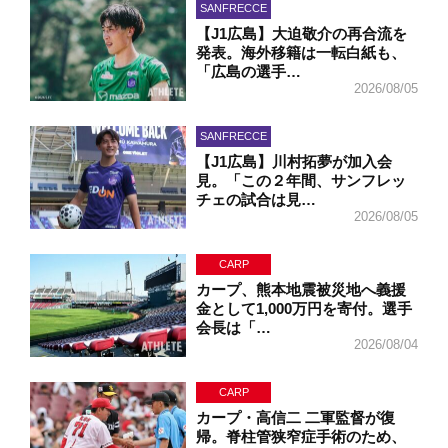
SANFRECCE
【J1広島】大迫敬介の再合流を
発表。海外移籍は一転白紙も、
「広島の選手…
2026/08/05
SANFRECCE
【J1広島】川村拓夢が加入会
見。「この２年間、サンフレッ
チェの試合は見…
2026/08/05
CARP
カープ、熊本地震被災地へ義援
金として1,000万円を寄付。選手
会長は「…
2026/08/04
CARP
カープ・高信二 二軍監督が復
帰。脊柱管狭窄症手術のため、