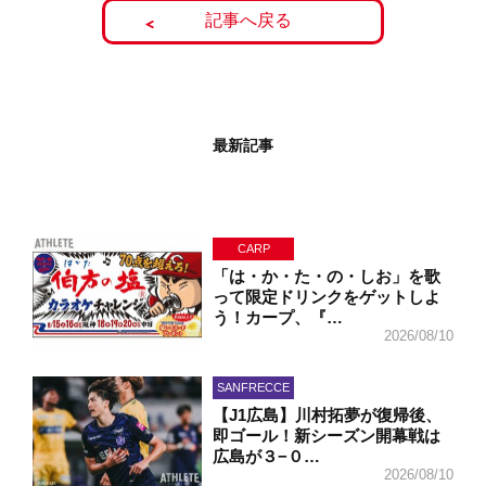
記事へ戻る
最新記事
CARP
「は・か・た・の・しお」を歌
って限定ドリンクをゲットしよ
う！カープ、『…
2026/08/10
SANFRECCE
【J1広島】川村拓夢が復帰後、
即ゴール！新シーズン開幕戦は
広島が３−０…
2026/08/10