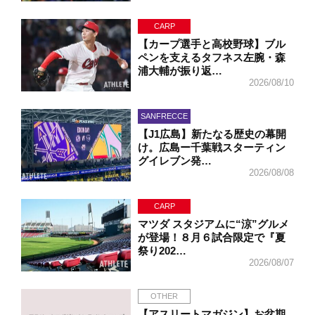
CARP
【カープ選手と高校野球】ブル
ペンを支えるタフネス左腕・森
浦大輔が振り返…
2026/08/10
SANFRECCE
【J1広島】新たなる歴史の幕開
け。広島ー千葉戦スターティン
グイレブン発…
2026/08/08
CARP
マツダ スタジアムに“涼”グルメ
が登場！８月６試合限定で『夏
祭り202…
2026/08/07
OTHER
【アスリートマガジン】お盆期