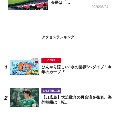
会長は「…
2026/08/04
アクセスランキング
CARP
ひんやり涼しい“水の世界”へダイブ！今
年のカープ『…
SANFRECCE
【J1広島】大迫敬介の再合流を発表。海
外移籍は一転…