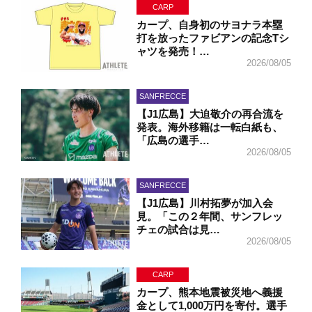
CARP
カープ、自身初のサヨナラ本塁
打を放ったファビアンの記念Tシ
ャツを発売！…
2026/08/05
SANFRECCE
【J1広島】大迫敬介の再合流を
発表。海外移籍は一転白紙も、
「広島の選手…
2026/08/05
SANFRECCE
【J1広島】川村拓夢が加入会
見。「この２年間、サンフレッ
チェの試合は見…
2026/08/05
CARP
カープ、熊本地震被災地へ義援
金として1,000万円を寄付。選手