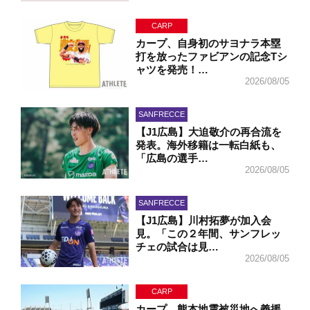
CARP
カープ、自身初のサヨナラ本塁
打を放ったファビアンの記念Tシ
ャツを発売！…
2026/08/05
SANFRECCE
【J1広島】大迫敬介の再合流を
発表。海外移籍は一転白紙も、
「広島の選手…
2026/08/05
SANFRECCE
【J1広島】川村拓夢が加入会
見。「この２年間、サンフレッ
チェの試合は見…
2026/08/05
CARP
カープ、熊本地震被災地へ義援