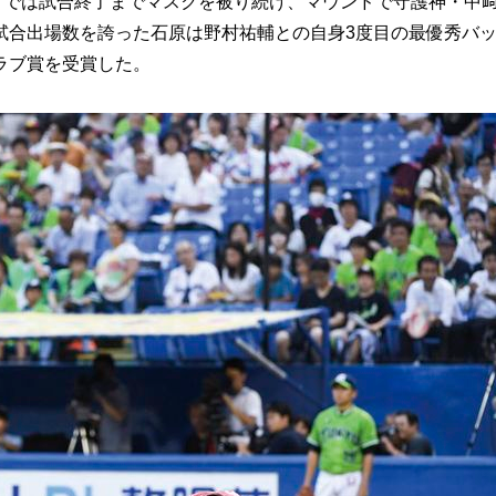
）では試合終了までマスクを被り続け、マウンドで守護神・中
試合出場数を誇った石原は野村祐輔との自身3度目の最優秀バ
ラブ賞を受賞した。