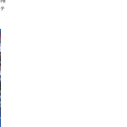
﨑翔
ッテ