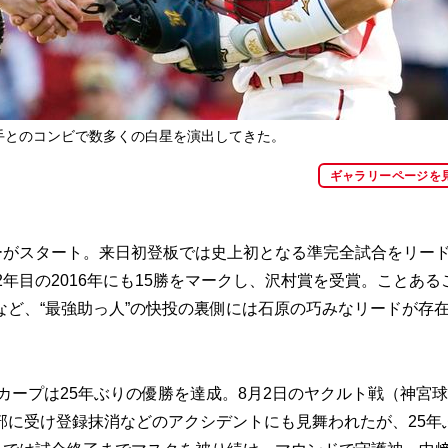
投手とのコンビで数多くの白星を演出してきた。
ギャラリーページを
がスタート。来日初登板では史上初となる準完全試合をリー
年目の2016年にも15勝をマークし、沢村賞を受賞。ことある
ど、“最強助っ人”の快投の裏側には石原の巧みなリードが存
カープは25年ぶりの優勝を達成。8月2日のヤクルト戦（神宮球
部に受け登録抹消などのアクシデントにも見舞われたが、25年