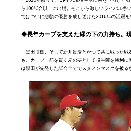
2020年限りで、19年の現役生活に幕を下ろした
ら100試合以上に出場。そこから激しいライバル争
ではついに悲願の優勝を成し遂げた2016年の活躍
◆長年カープを支えた縁の下の力持ち。
黒田博樹、そして新井貴浩とかつて共に戦った戦友
も、カープ一筋を貫く扇の要として投手陣を勝利に導
は黒田が先発した試合全てでスタメンマスクを被る