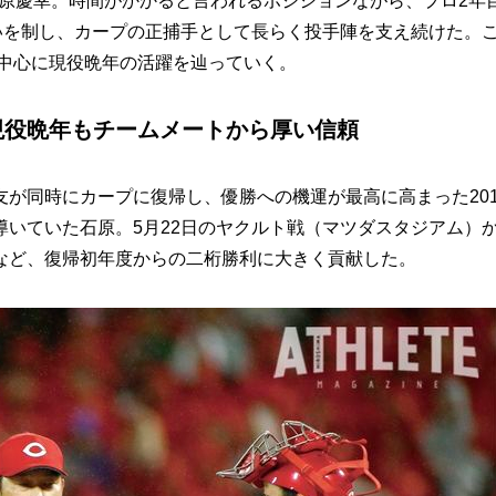
石原慶幸。時間がかかると言われるポジションながら、プロ2年
いを制し、カープの正捕手として長らく投手陣を支え続けた。
を中心に現役晩年の活躍を辿っていく。
現役晩年もチームメートから厚い信頼
が同時にカープに復帰し、優勝への機運が最高に高まった201
いていた石原。5月22日のヤクルト戦（マツダスタジアム）
など、復帰初年度からの二桁勝利に大きく貢献した。