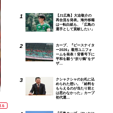
【J1広島】大迫敬介の
再合流を発表。海外移籍
は一転白紙も、「広島の
選手として貢献したい」
カープ、『ピースナイタ
ー2026』着用ユニフォ
ームを発表！背番号下に
平和を願う“折り鶴”をデ
ザ…
クシャクシャのお札に込
められた想い。「給料を
もらえるのが当たり前と
は思わなかった」カープ
初代選…
見る