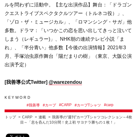
ルを問わずに活動中。【主な出演作品】舞台：「ドラゴン
クエストライブスペクタクルツアー（トルネコ役）」、
「ゾロ・ザ・ミュージカル」、「ロマンシング・サガ」他
多数。ドラマ：「いつかこの恋を思い出してきっと泣いて
しまう（レギュラー)」、NHK朝の連続テレビ小説「ま
れ」、「半分青い」他多数【今後の出演情報】2021年3
月、手塚治虫原作舞台「陽だまりの樹」（東京、大阪公演
出演予定）
[我善導公式Twitter]
@warezendou
KEYWORD
#
CARP
#
carp
#
我善導
#
カープ
#
カープTシャツ
トップ
CARP
連載
我善導の“週刊”カープTシャツコレクション～4枚
目～「息を呑んだ10分間！史上初 サヨナラ勝ちの１枚！」