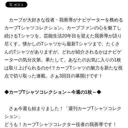
カープが大好きな役者・我善導がナビゲーターを務める
カープTシャツコレクション。カープファンの心を魅了し
続けるTシャツを、芸能生活20年目を迎えた我善導が語り
尽くす。懐かしのTシャツから最新Tシャツまで、たくさ
んのTシャツがありますが、どれが紹介されるかはナビゲ
ーターの気分次第。果たして、あなたのお気に入りの1枚
は取り上げられるのか!？カープTシャツの魅力を新たな視
点で切り取った連載。さぁ3回目の幕開けです！
◆
カープ
T
シャツコレクション～今週の
1
枚～◆
さぁ今週も始まりました！「週刊カープTシャツコレク
ション」
どうも！カープTシャツコレクター役者の我善導です！