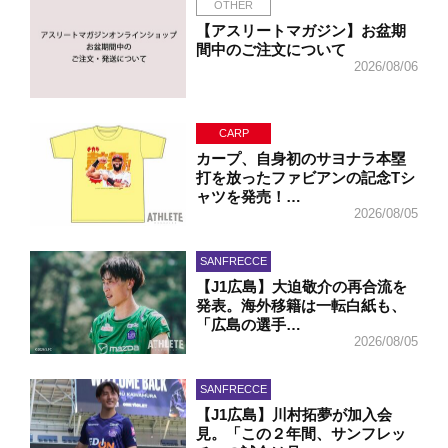
OTHER
【アスリートマガジン】お盆期
間中のご注文について
2026/08/06
CARP
カープ、自身初のサヨナラ本塁
打を放ったファビアンの記念Tシ
ャツを発売！…
2026/08/05
SANFRECCE
【J1広島】大迫敬介の再合流を
発表。海外移籍は一転白紙も、
「広島の選手…
2026/08/05
SANFRECCE
【J1広島】川村拓夢が加入会
見。「この２年間、サンフレッ