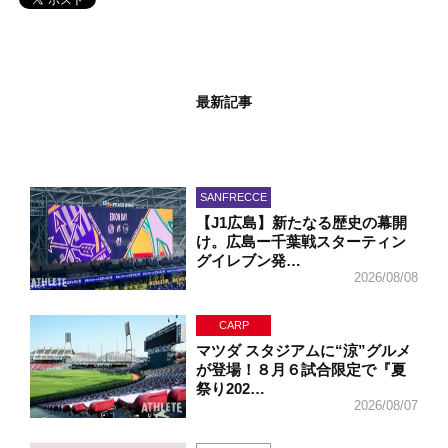
最新記事
SANFRECCE
【J1広島】新たなる歴史の幕開
け。広島ー千葉戦スターティン
グイレブン発…
2026/08/08
CARP
マツダ スタジアムに“涼”グルメ
が登場！８月６試合限定で『夏
祭り202…
2026/08/07