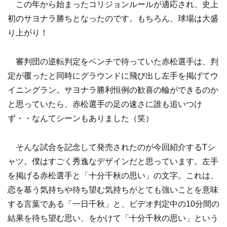
この年から始まったコリジョンルールが適応され、史上
初のサヨナラ勝ちとなったのです。もちろん、球場は大盛
り上がり！
審判団の逆転判定をベンチで待っていた赤松選手は、判
定が覆ったと同時にグラウンドに飛び出し左手を掲げてウ
イニングラン。サヨナラ勝利恒例の歓喜の輪ができるのか
と思っていたら、赤松選手の足の速さに誰も追いつけ
ず・・なんてシーンもありました（笑）
そんな試合を記念して発売されたのが今回紹介するTシ
ャツ。僕はすごく秀逸なデザインだと思っています。左手
を掲げる赤松選手と「十分千秋の思い」の文字。これは、
恋を慕う気持ちや待ち望む気持ちがとても強いことを意味
する言葉である「一日千秋」と、ビデオ判定中の10分間の
結果を待ち望む思い、をかけて「十分千秋の思い」という