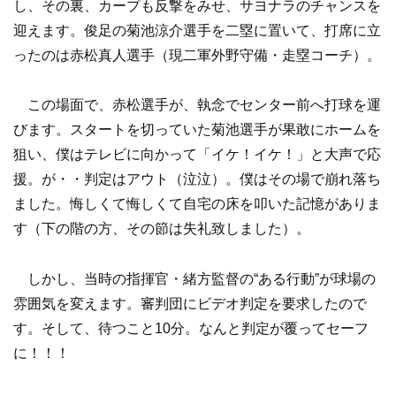
し、その裏、カープも反撃をみせ、サヨナラのチャンスを
迎えます。俊足の菊池涼介選手を二塁に置いて、打席に立
ったのは赤松真人選手（現二軍外野守備・走塁コーチ）。
この場面で、赤松選手が、執念でセンター前へ打球を運
びます。スタートを切っていた菊池選手が果敢にホームを
狙い、僕はテレビに向かって「イケ！イケ！」と大声で応
援。が・・判定はアウト（泣泣）。僕はその場で崩れ落ち
ました。悔しくて悔しくて自宅の床を叩いた記憶がありま
す（下の階の方、その節は失礼致しました）。
しかし、当時の指揮官・緒方監督の“ある行動”が球場の
雰囲気を変えます。審判団にビデオ判定を要求したので
す。そして、待つこと10分。なんと判定が覆ってセーフ
に！！！