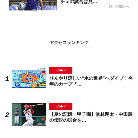
チェの試合は見…
2026/08/05
アクセスランキング
CARP
ひんやり涼しい“水の世界”へダイブ！今
年のカープ『…
CARP
【夏の記憶・甲子園】堂林翔太・中田廉
の伝説の試合を…