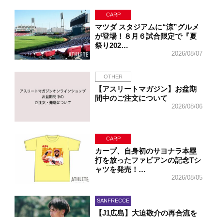
CARP
マツダ スタジアムに“涼”グルメ
が登場！８月６試合限定で『夏
祭り202…
2026/08/07
OTHER
【アスリートマガジン】お盆期
間中のご注文について
2026/08/06
CARP
カープ、自身初のサヨナラ本塁
打を放ったファビアンの記念Tシ
ャツを発売！…
2026/08/05
SANFRECCE
【J1広島】大迫敬介の再合流を