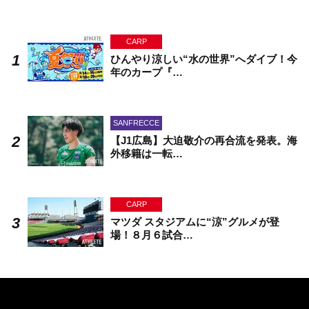
CARP
ひんやり涼しい“水の世界”へダイブ！今
年のカープ『…
SANFRECCE
【J1広島】大迫敬介の再合流を発表。海
外移籍は一転…
CARP
マツダ スタジアムに“涼”グルメが登
場！８月６試合…