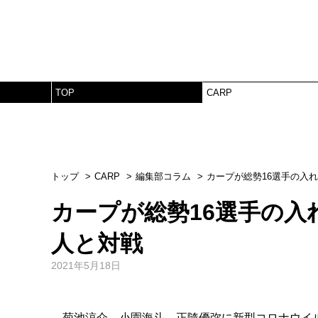
TOP
CARP
トップ
CARP
編集部コラム
カープが総勢16選手の入
カープが総勢16選手の入
人と対戦
2021年5月18日
菊池涼介、小園海斗、正隨優弥に新型コロナウイルス