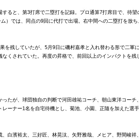
すると、第3打席で二塁打を記録。プロ通算7打席目で、待望
ーム）では、同点の9回に代打で出場。右中間への二塁打を放ち
結果を残していたが、5月9日に磯村嘉孝と入れ替わる形で二軍
儀なくされていた。再度の昇格で、前回以上のインパクトを残
ったが、球団独自の判断で河田雄祐コーチ、朝山東洋コーチ
トレーナー1名を自宅待機とし、菊池、小園、正隨を加えた選
、白濱裕太、三好匠、林晃汰、矢野雅哉、メヒア、野間峻祥