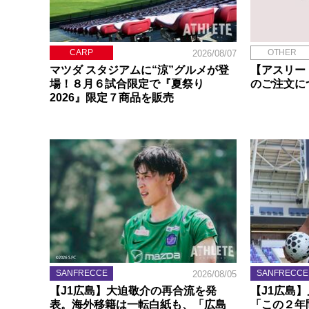
CARP
OTHER
2026/08/07
マツダ スタジアムに“涼”グルメが登
【アスリー
場！８月６試合限定で『夏祭り
のご注文に
2026』限定７商品を販売
SANFRECCE
SANFRECCE
2026/08/05
【J1広島】大迫敬介の再合流を発
【J1広島
表。海外移籍は一転白紙も、「広島
「この２年