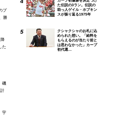
カープ初優勝を決定づけ
た伝説の3ラン。伝説の
助っ人ゲイル・ホプキン
のプ
スが振り返る1975年
、勝
クシャクシャのお札に込
められた想い。「給料を
に降
もらえるのが当たり前と
は思わなかった」カープ
した
初代選…
、磯
手計
、宇