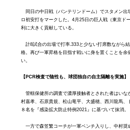
同日の中日戦（バンテリンドーム）でスタメン出場
ロ初安打をマークした。4月25日の巨人戦（東京ド
利に大きく貢献している。
計8試合の出場で打率.333と少ない打席数ながら
格。再び一軍昇格を目指す戦いに身を置くことを余
い。
【PCR検査で陰性も、球団独自の自主隔離を実施】
管轄保健所の調査で濃厚接触者とされた者はいなか
村嘉孝、石原貴規、松山竜平、大盛穂、西川龍馬、
８名を『感染拡大防止特例2021』に基づいて抹消。
一方で森笠繁コーチが一軍ベンチ入りし、中村奨成