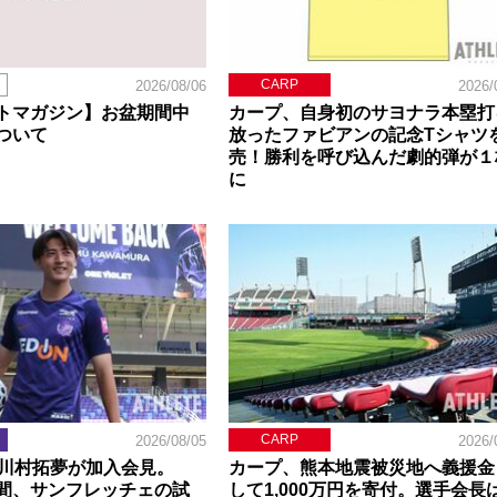
CARP
2026/08/06
2026/
トマガジン】お盆期間中
カープ、自身初のサヨナラ本塁打
ついて
放ったファビアンの記念Tシャツ
売！勝利を呼び込んだ劇的弾が１
に
CARP
2026/08/05
2026/
】川村拓夢が加入会見。
カープ、熊本地震被災地へ義援金
間、サンフレッチェの試
して1,000万円を寄付。選手会長