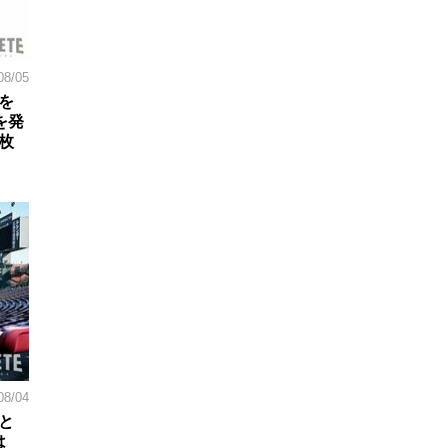
08/05
を
を発
枚
08/04
と
は