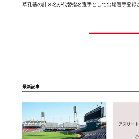
草孔基の計８名が代替指名選手として出場選手登録
最新記事