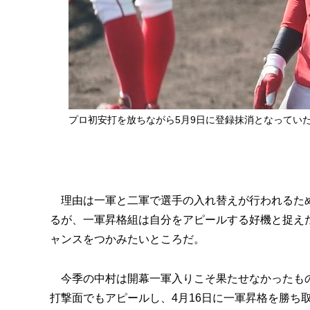
プロ初安打を放ちながら5月9日に登録抹消となってい
理由は一軍と二軍で選手の入れ替えが行われるため
るが、一軍昇格組は自分をアピールする好機と捉え
ャンスをつかみたいところだ。
今季の中村は開幕一軍入りこそ果たせなかったもの
打撃面でもアピールし、4月16日に一軍昇格を勝ち