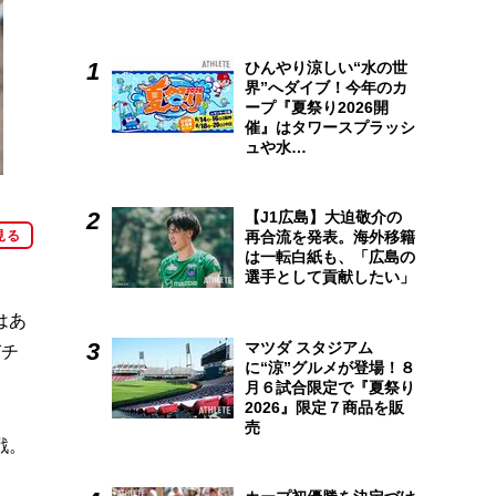
ひんやり涼しい“水の世
界”へダイブ！今年のカ
ープ『夏祭り2026開
催』はタワースプラッシ
ュや水…
【J1広島】大迫敬介の
見る
再合流を発表。海外移籍
は一転白紙も、「広島の
選手として貢献したい」
はあ
マツダ スタジアム
びチ
に“涼”グルメが登場！８
月６試合限定で『夏祭り
2026』限定７商品を販
売
戦。