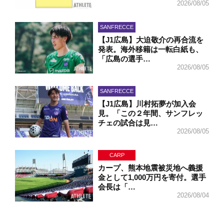
2026/08/05
SANFRECCE
【J1広島】大迫敬介の再合流を
発表。海外移籍は一転白紙も、
「広島の選手…
2026/08/05
SANFRECCE
【J1広島】川村拓夢が加入会
見。「この２年間、サンフレッ
チェの試合は見…
2026/08/05
CARP
カープ、熊本地震被災地へ義援
金として1,000万円を寄付。選手
会長は「…
2026/08/04