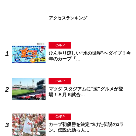
アクセスランキング
CARP
ひんやり涼しい“水の世界”へダイブ！今
年のカープ『…
CARP
マツダ スタジアムに“涼”グルメが登
場！８月６試合…
CARP
カープ初優勝を決定づけた伝説の3ラ
ン。伝説の助っ人…