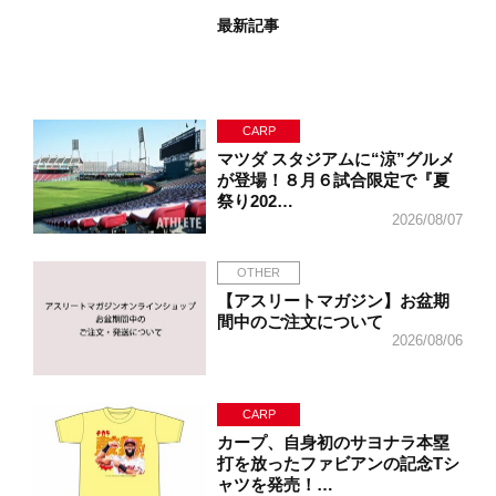
最新記事
CARP
マツダ スタジアムに“涼”グルメ
が登場！８月６試合限定で『夏
祭り202…
2026/08/07
OTHER
【アスリートマガジン】お盆期
間中のご注文について
2026/08/06
CARP
カープ、自身初のサヨナラ本塁
打を放ったファビアンの記念Tシ
ャツを発売！…