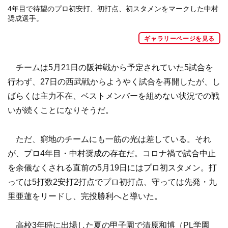
4年目で待望のプロ初安打、初打点、初スタメンをマークした中村
奨成選手。
ギャラリーページを見る
チームは5月21日の阪神戦から予定されていた5試合を
行わず、27日の西武戦からようやく試合を再開したが、し
ばらくは主力不在、ベストメンバーを組めない状況での戦
いが続くことになりそうだ。
ただ、窮地のチームにも一筋の光は差している。それ
が、プロ4年目・中村奨成の存在だ。コロナ禍で試合中止
を余儀なくされる直前の5月19日にはプロ初スタメン。打
っては5打数2安打2打点でプロ初打点、守っては先発・九
里亜蓮をリードし、完投勝利へと導いた。
高校3年時に出場した夏の甲子園で清原和博（PL学園