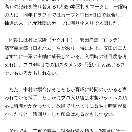
高）の記録を塗り替える1大会6本塁打をマークし、一躍時
の人に。同年ドラフトではカープと中日が1位で競合し、
抽選の末、地元球団のカープに鳴り物入りで入団した。
同期には村上宗隆（ヤクルト）、安田尚憲（ロッテ）、
清宮幸太郎（日本ハム）らがおり、特に村上、安田の二人
はすでに一軍の主軸に成長している。入団時の注目度を考
えれば、プロ4年目での初スタメンを「遅い」と感じるフ
ァンもいるかもしれない。
ただ、中村の場合はそもそもが育成に時間のかかると言
われている捕手。たしかにプロ入り後は木製バットへの順
応に時間がかかったり、故障でリハビリに費やす時間が長
かったりと「遠回り」した印象はあるかもしれない。
それでも、二軍で着実に試合経験を積み、3年目には一