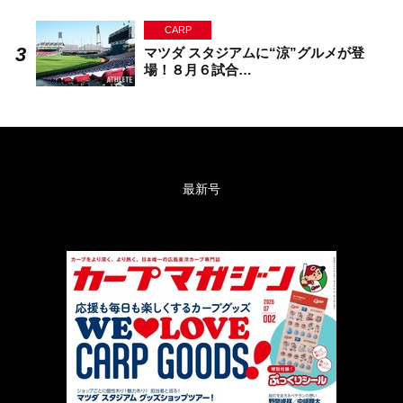
CARP
マツダ スタジアムに“涼”グルメが登
場！８月６試合…
最新号