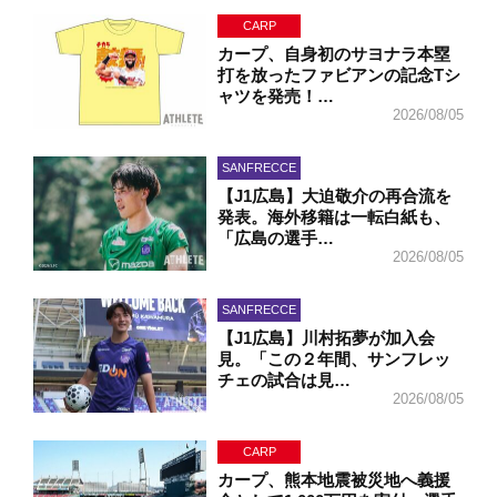
CARP
カープ、自身初のサヨナラ本塁
打を放ったファビアンの記念Tシ
ャツを発売！…
2026/08/05
SANFRECCE
【J1広島】大迫敬介の再合流を
発表。海外移籍は一転白紙も、
「広島の選手…
2026/08/05
SANFRECCE
【J1広島】川村拓夢が加入会
見。「この２年間、サンフレッ
チェの試合は見…
2026/08/05
CARP
カープ、熊本地震被災地へ義援