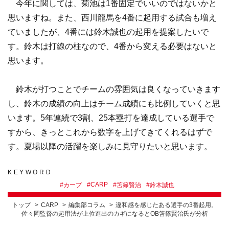
今年に関しては、菊池は1番固定でいいのではないかと
思いますね。また、西川龍馬を4番に起用する試合も増え
ていましたが、4番には鈴木誠也の起用を提案したいで
す。鈴木は打線の柱なので、4番から変える必要はないと
思います。
鈴木が打つことでチームの雰囲気は良くなっていきます
し、鈴木の成績の向上はチーム成績にも比例していくと思
います。5年連続で3割、25本塁打を達成している選手で
すから、きっとこれから数字を上げてきてくれるはずで
す。夏場以降の活躍を楽しみに見守りたいと思います。
KEYWORD
#
CARP
#
カープ
#
笘篠賢治
#
鈴木誠也
トップ
CARP
編集部コラム
違和感を感じたある選手の3番起用。
佐々岡監督の起用法が上位進出のカギになるとOB笘篠賢治氏が分析