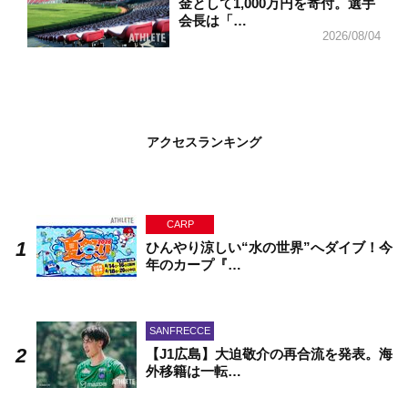
金として1,000万円を寄付。選手
会長は「…
2026/08/04
アクセスランキング
CARP
ひんやり涼しい“水の世界”へダイブ！今
年のカープ『…
SANFRECCE
【J1広島】大迫敬介の再合流を発表。海
外移籍は一転…