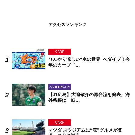
アクセスランキング
CARP
ひんやり涼しい“水の世界”へダイブ！今
年のカープ『…
SANFRECCE
【J1広島】大迫敬介の再合流を発表。海
外移籍は一転…
CARP
マツダ スタジアムに“涼”グルメが登