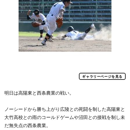
ギャラリーページを見る
明日は高陽東と西条農業の戦い。
ノーシードから勝ち上がり広陵との死闘を制した高陽東と
大竹高校との雨のコールドゲームや沼田との接戦を制し未
だ無失点の西条農業。