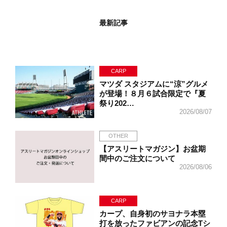
最新記事
CARP
マツダ スタジアムに“涼”グルメ
が登場！８月６試合限定で『夏
祭り202…
2026/08/07
OTHER
【アスリートマガジン】お盆期
間中のご注文について
2026/08/06
CARP
カープ、自身初のサヨナラ本塁
打を放ったファビアンの記念Tシ