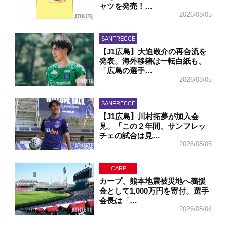
ャツを発売！…
2026/08/05
SANFRECCE
【J1広島】大迫敬介の再合流を
発表。海外移籍は一転白紙も、
「広島の選手…
2026/08/05
SANFRECCE
【J1広島】川村拓夢が加入会
見。「この２年間、サンフレッ
チェの試合は見…
2026/08/05
CARP
カープ、熊本地震被災地へ義援
金として1,000万円を寄付。選手
会長は「…
2026/08/04