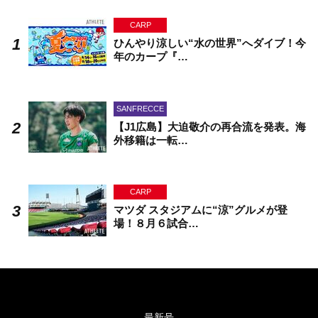
CARP
ひんやり涼しい“水の世界”へダイブ！今
年のカープ『…
SANFRECCE
【J1広島】大迫敬介の再合流を発表。海
外移籍は一転…
CARP
マツダ スタジアムに“涼”グルメが登
場！８月６試合…
最新号