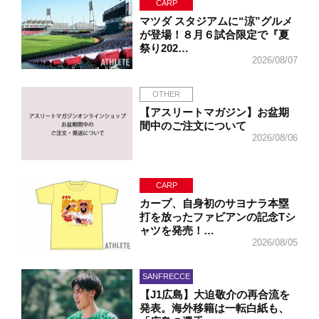
CARP
マツダ スタジアムに“涼”グルメ
が登場！８月６試合限定で『夏
祭り202…
2026/08/07
OTHER
【アスリートマガジン】お盆期
間中のご注文について
2026/08/06
CARP
カープ、自身初のサヨナラ本塁
打を放ったファビアンの記念Tシ
ャツを発売！…
2026/08/05
SANFRECCE
【J1広島】大迫敬介の再合流を
発表。海外移籍は一転白紙も、