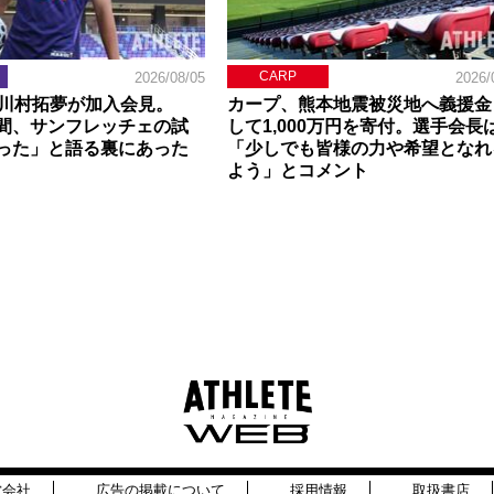
CARP
2026/08/05
2026/
】川村拓夢が加入会見。
カープ、熊本地震被災地へ義援金
間、サンフレッチェの試
して1,000万円を寄付。選手会長
った」と語る裏にあった
「少しでも皆様の力や希望となれ
よう」とコメント
営会社
広告の掲載について
採用情報
取扱書店