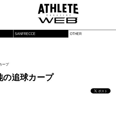
SANFRECCE
OTHER
カープ
純の追球カープ