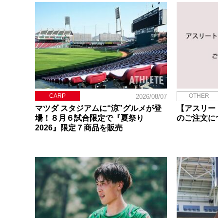
CARP
OTHER
2026/08/07
マツダ スタジアムに“涼”グルメが登
【アスリー
場！８月６試合限定で『夏祭り
のご注文に
2026』限定７商品を販売