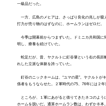
一級品だった。
一方、広島のメヒアは、さっぱり良化の兆しが窺え
打力が売り物のはずなのに、ホームランはゼロだ。
今季は開幕前からつまずいた。ドミニカ共和国に帰
明し、療養を続けていた。
蛇足だが、昔、ヤクルトに釘谷肇という右の長距離砲
れした立派な体躯を誇っていた。
釘谷のニックネームは、“ユマの星”。ヤクルトが
係者をもうならせた。２軍時代の75、76年には２
ところが、１軍にあがると借りてきたネコのように
ホームを脱いだ。通算ホームラン数は、わずか８本