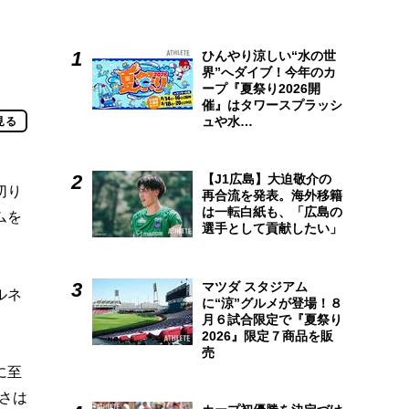
ひんやり涼しい“水の世
界”へダイブ！今年のカ
ープ『夏祭り2026開
催』はタワースプラッシ
ュや水…
見る
【J1広島】大迫敬介の
切り
再合流を発表。海外移籍
は一転白紙も、「広島の
ムを
選手として貢献したい」
マツダ スタジアム
ルネ
に“涼”グルメが登場！８
月６試合限定で『夏祭り
2026』限定７商品を販
売
に至
さは