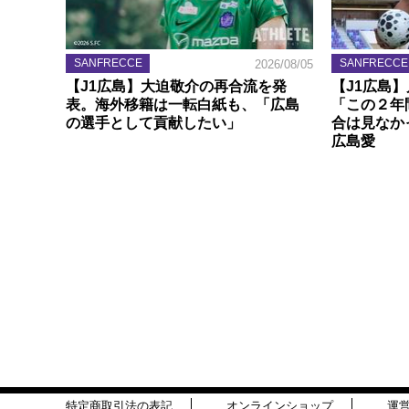
SANFRECCE
SANFRECCE
2026/08/05
【J1広島】大迫敬介の再合流を発
【J1広島
表。海外移籍は一転白紙も、「広島
「この２年
の選手として貢献したい」
合は見なか
広島愛
特定商取引法の表記
オンラインショップ
運