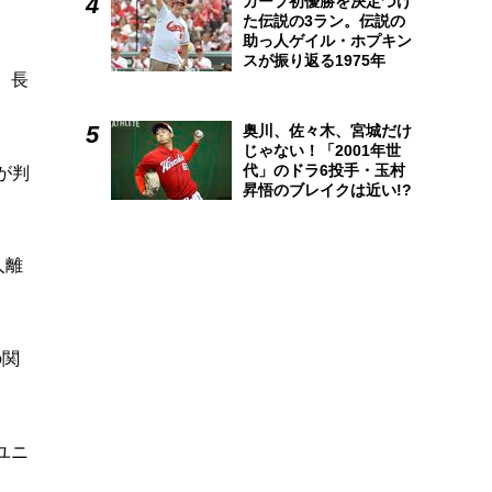
カープ初優勝を決定づけ
た伝説の3ラン。伝説の
助っ人ゲイル・ホプキン
スが振り返る1975年
。長
奥川、佐々木、宮城だけ
じゃない！「2001年世
代」のドラ6投手・玉村
が判
昇悟のブレイクは近い!?
人離
の関
ユニ