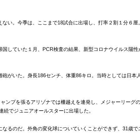
ない。今季は、ここまで18試合に出場し、打率２割１分６厘
国していた１月、PCR検査の結果、新型コロナウイルス陽性
がいた。身長186センチ、体重86キロ。当時としては日本
キャンプを張るアリゾナでは柵越えを連発し、メジャーリーグ
年連続でジュニアオールスターに出場した。
なるのだ。外角の変化球についていくことができず、31歳で
。