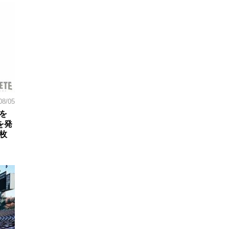
08/05
を
を発
枚