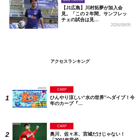
【J1広島】川村拓夢が加入会
見。「この２年間、サンフレッ
チェの試合は見…
2026/08/05
アクセスランキング
CARP
ひんやり涼しい“水の世界”へダイブ！今
年のカープ『…
CARP
奥川、佐々木、宮城だけじゃない！
「2001年世代」…