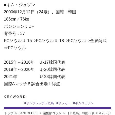
■キム・ジュソン
2000年12月12日（24歳）、国籍：韓国
186cm／76kg
ポジション：DF
背番号：37
FCソウルＵ-15⇒FCソウルＵ-18⇒FCソウル⇒金泉尚武
⇒FCソウル
2015年～2016年 Ｕ-17韓国代表
2019年～2020年 Ｕ-20韓国代表
2021年 U-23韓国代表
国際Aマッチ５試合出場１得点
KEYWORD
#
サンフレッチェ広島
#
サッカー
#
キムジュソン
トップ
SANFRECCE
編集部コラム
【J1広島】韓国代表DFキム・ジ