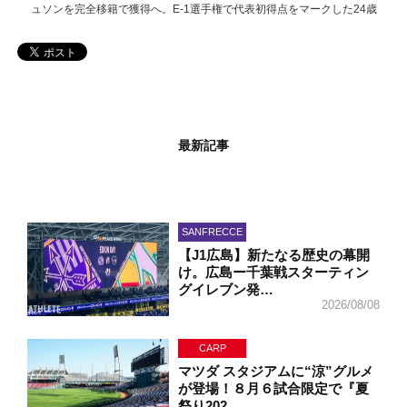
ュソンを完全移籍で獲得へ。E-1選手権で代表初得点をマークした24歳
最新記事
SANFRECCE
【J1広島】新たなる歴史の幕開
け。広島ー千葉戦スターティン
グイレブン発…
2026/08/08
CARP
マツダ スタジアムに“涼”グルメ
が登場！８月６試合限定で『夏
祭り202…