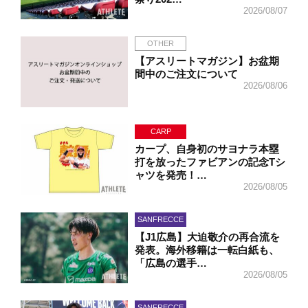
2026/08/07
OTHER
【アスリートマガジン】お盆期
間中のご注文について
2026/08/06
CARP
カープ、自身初のサヨナラ本塁
打を放ったファビアンの記念Tシ
ャツを発売！…
2026/08/05
SANFRECCE
【J1広島】大迫敬介の再合流を
発表。海外移籍は一転白紙も、
「広島の選手…
2026/08/05
SANFRECCE