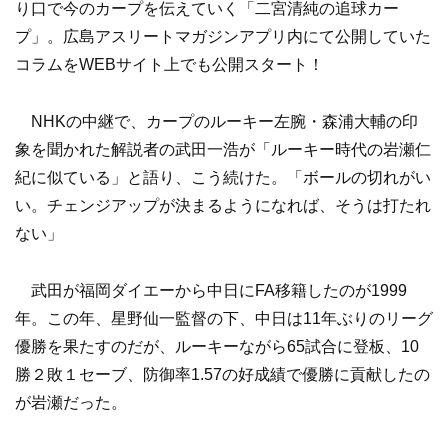
り口で今のカープを伝えていく「二宮清純の追球カー
プ」。広島アスリートマガジンアプリ内にて公開していた
コラムをWEBサイト上でも公開スタート！
NHKの中継で、カープのルーキー左腕・森浦大輔の印
象を聞かれた解説者の武田一浩が「ルーキー時代の岩瀬仁
紀に似ている」と語り、こう続けた。「ボールの切れがい
い。チェンジアップが決まるようになれば、そうは打たれ
ない」
武田が福岡ダイエーから中日にFA移籍したのが1999
年。この年、星野仙一監督の下、中日は11年ぶりのリーグ
優勝を果たすのだが、ルーキーながら65試合に登板、10
勝２敗１セーブ、防御率1.57の好成績で優勝に貢献したの
が岩瀬だった。