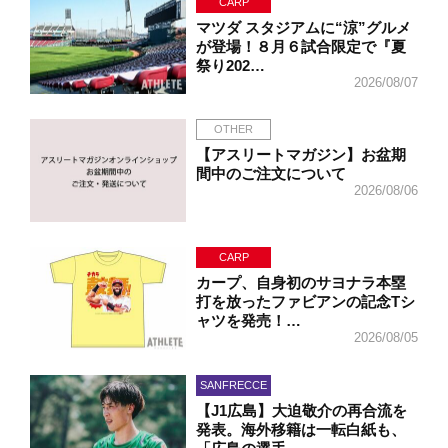
CARP
マツダ スタジアムに“涼”グルメ
が登場！８月６試合限定で『夏
祭り202…
2026/08/07
OTHER
【アスリートマガジン】お盆期
間中のご注文について
2026/08/06
CARP
カープ、自身初のサヨナラ本塁
打を放ったファビアンの記念Tシ
ャツを発売！…
2026/08/05
SANFRECCE
【J1広島】大迫敬介の再合流を
発表。海外移籍は一転白紙も、