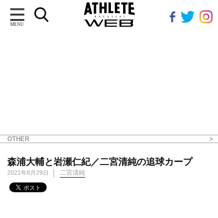
MENU
OTHER
森浦大輔と岩瀬仁紀／二宮清純の追球カープ
二宮清純
2021年8月29日