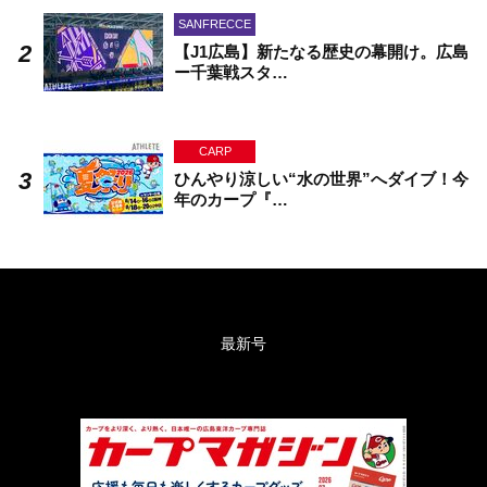
SANFRECCE
【J1広島】新たなる歴史の幕開け。広島
ー千葉戦スタ…
CARP
ひんやり涼しい“水の世界”へダイブ！今
年のカープ『…
最新号