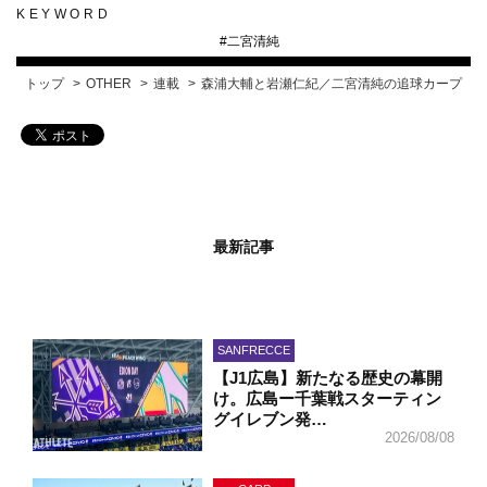
KEYWORD
#
二宮清純
トップ
OTHER
連載
森浦大輔と岩瀬仁紀／二宮清純の追球カープ
最新記事
SANFRECCE
【J1広島】新たなる歴史の幕開
け。広島ー千葉戦スターティン
グイレブン発…
2026/08/08