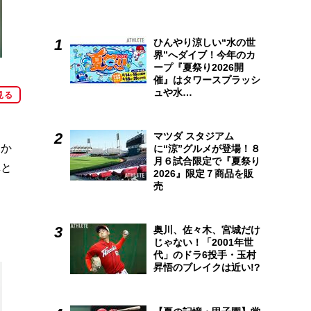
ひんやり涼しい“水の世
界”へダイブ！今年のカ
ープ『夏祭り2026開
催』はタワースプラッシ
ュや水…
見る
マツダ スタジアム
幕か
に“涼”グルメが登場！８
月６試合限定で『夏祭り
真と
2026』限定７商品を販
売
奥川、佐々木、宮城だけ
じゃない！「2001年世
代」のドラ6投手・玉村
昇悟のブレイクは近い!?