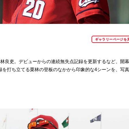
ギャラリーページを
林良吏。デビューからの連続無失点記録を更新するなど、開
録を打ち立てる栗林の登板のなかから印象的な4シーンを、写