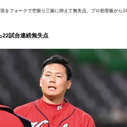
浩をフォークで空振り三振に抑えて無失点。プロ初登板から1
ら22試合連続無失点