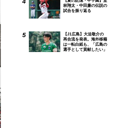
【夏の記憶・甲子園】堂
林翔太・中田廉の伝説の
試合を振り返る
【J1広島】大迫敬介の
再合流を発表。海外移籍
は一転白紙も、「広島の
選手として貢献したい」