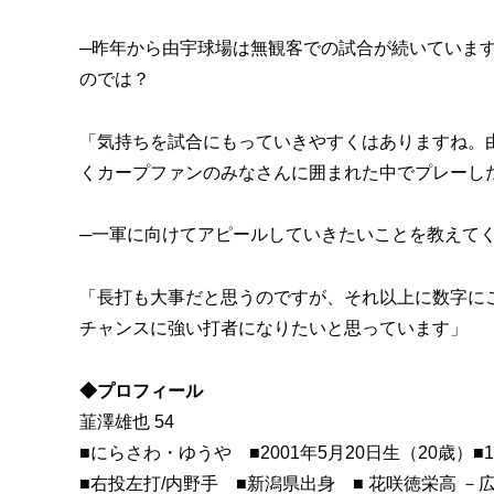
─昨年から由宇球場は無観客での試合が続いていま
のでは？
「気持ちを試合にもっていきやすくはありますね。
くカープファンのみなさんに囲まれた中でプレーし
─一軍に向けてアピールしていきたいことを教えて
「長打も大事だと思うのですが、それ以上に数字に
チャンスに強い打者になりたいと思っています」
◆プロフィール
韮澤雄也 54
■にらさわ・ゆうや ■2001年5月20日生（20歳）■17
■右投左打/内野手 ■新潟県出身 ■
花咲徳栄高 －広