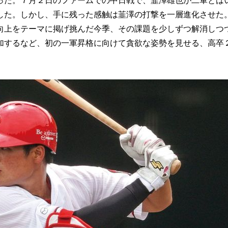
た。７月２日のファームでの中日戦で、韮澤雄也が二軍とは
した。しかし、手に残った感触は韮澤の打撃を一層進化させた
向上をテーマに掲げ挑んだ今季、その課題を少しずつ解消しつ
加するなど、初の一軍昇格に向けて貪欲な姿勢を見せる、高卒