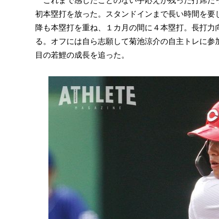
これまで感じたことのない手応えが残った打席だっ
初本塁打を放った。スタンドインまで長い時間を要
降も本塁打を重ね、１カ月の間に４本塁打。長打力
る。オフには自ら志願して菊池涼介の自主トレに参
目の若鯉の成長を追った。