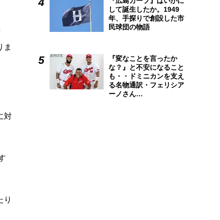
『広島カープ』はいかに
して誕生したか。1949
年、手探りで創設した市
民球団の物語
打
りま
『変なことを言ったか
な？』と不安になること
も・・ドミニカンを支え
る名物通訳・フェリシア
ーノさん…
に対
す
たり