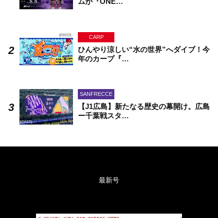
ムが『ONE…
CARP
ひんやり涼しい“水の世界”へダイブ！今
年のカープ『…
SANFRECCE
【J1広島】新たなる歴史の幕開け。広島
ー千葉戦スタ…
最新号