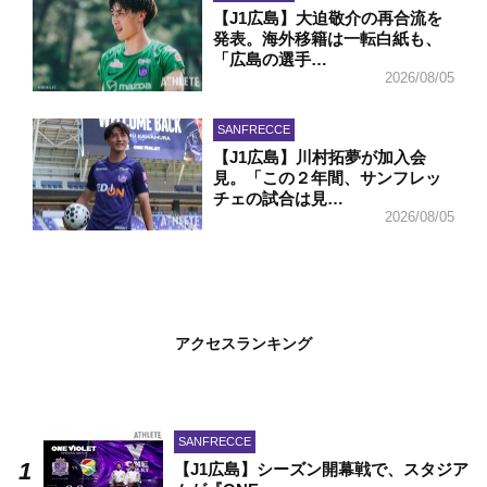
【J1広島】大迫敬介の再合流を
発表。海外移籍は一転白紙も、
「広島の選手…
2026/08/05
SANFRECCE
【J1広島】川村拓夢が加入会
見。「この２年間、サンフレッ
チェの試合は見…
2026/08/05
アクセスランキング
SANFRECCE
【J1広島】シーズン開幕戦で、スタジア