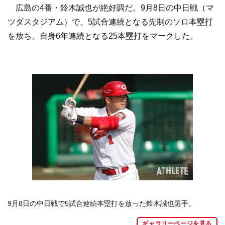
広島の4番・鈴木誠也が絶好調だ。9月8日の中日戦（マ
ツダスタジアム）で、5試合連続となる先制のソロ本塁打
を放ち、自身6年連続となる25本塁打をマークした。
9月8日の中日戦で5試合連続本塁打を放った鈴木誠也選手。
ギャラリーページを見る