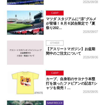
2026/08/08
CARP
マツダ スタジアムに“涼”グルメ
が登場！８月６試合限定で『夏
祭り202…
2026/08/07
OTHER
【アスリートマガジン】お盆期
間中のご注文について
2026/08/06
CARP
カープ、自身初のサヨナラ本塁
打を放ったファビアンの記念Tシ
ャツを発売！…
2026/08/05
SANFRECCE