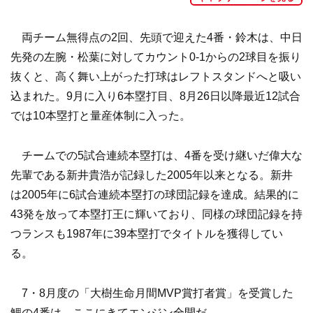
両チーム無得点の2回、先頭で迎えた4番・鈴木は、中日
先発の左腕・松葉に対してカウント0-1からの2球目を振り
抜くと、高く舞い上がった打球はレフトスタンドへと吸い
込まれた。9月に入り6本塁打目、8月26日以降最近12試合
では10本塁打と量産体制に入った。
チームでの5試合連続本塁打は、4番を受け継いだ偉大な
先輩である新井貴浩が記録した2005年以来となる。新井
は2005年に6試合連続本塁打の球団記録を達成。結果的に
43発を放って本塁打王に輝いており、同様の球団記録を持
つランスも1987年に39本塁打でタイトルを獲得してい
る。
7・8月度の「大樹生命月間MVP賞打者賞」を受賞した
鯉の4番は、ここにきてエンジン全開だ。