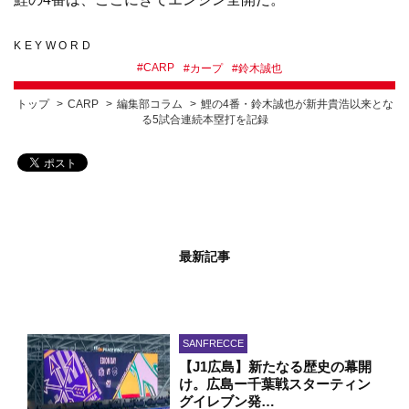
KEYWORD
#
CARP
#
カープ
#
鈴木誠也
トップ
CARP
編集部コラム
鯉の4番・鈴木誠也が新井貴浩以来とな
る5試合連続本塁打を記録
最新記事
SANFRECCE
【J1広島】新たなる歴史の幕開
け。広島ー千葉戦スターティン
グイレブン発…