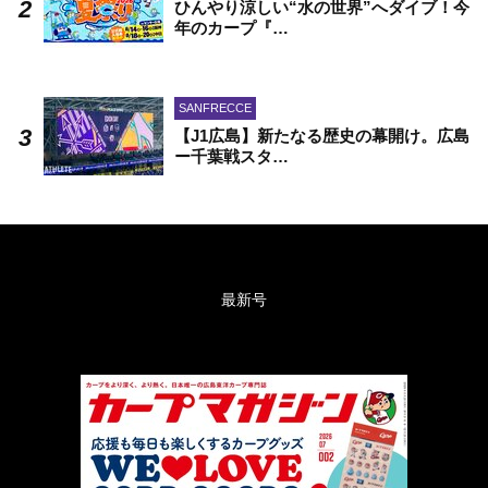
ひんやり涼しい“水の世界”へダイブ！今
年のカープ『…
SANFRECCE
【J1広島】新たなる歴史の幕開け。広島
ー千葉戦スタ…
最新号