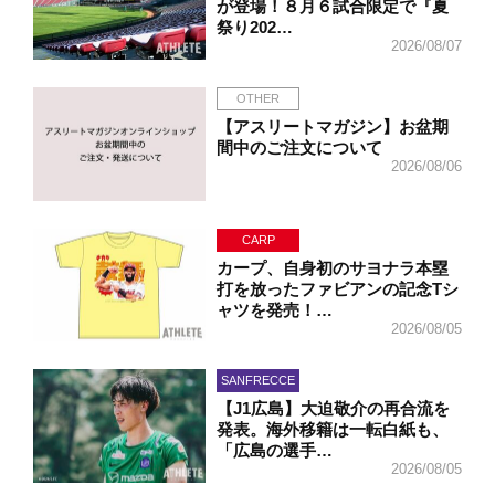
が登場！８月６試合限定で『夏
祭り202…
2026/08/07
OTHER
【アスリートマガジン】お盆期
間中のご注文について
2026/08/06
CARP
カープ、自身初のサヨナラ本塁
打を放ったファビアンの記念Tシ
ャツを発売！…
2026/08/05
SANFRECCE
【J1広島】大迫敬介の再合流を
発表。海外移籍は一転白紙も、
「広島の選手…
2026/08/05