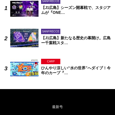
SANFRECCE
【J1広島】シーズン開幕戦で、スタジア
ムが『ONE…
SANFRECCE
【J1広島】新たなる歴史の幕開け。広島
ー千葉戦スタ…
CARP
ひんやり涼しい“水の世界”へダイブ！今
年のカープ『…
最新号