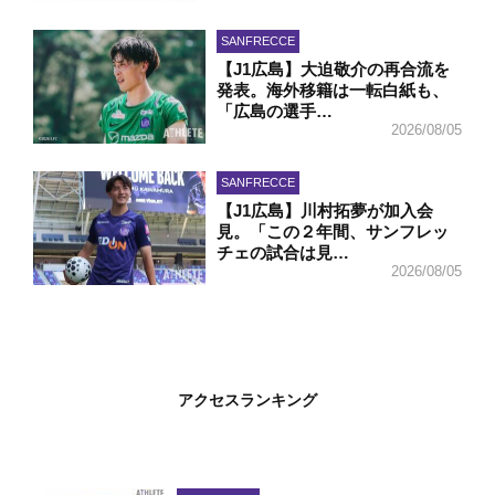
SANFRECCE
【J1広島】大迫敬介の再合流を
発表。海外移籍は一転白紙も、
「広島の選手…
2026/08/05
SANFRECCE
【J1広島】川村拓夢が加入会
見。「この２年間、サンフレッ
チェの試合は見…
2026/08/05
アクセスランキング