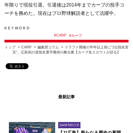
年限りで現役引退。引退後は2014年までカープの投手コ
ーチを務めた。現在はプロ野球解説者として活躍中。
KEYWORD
#
CARP
#
カープ
トップ
CARP
編集部コラム
ドラフト開催の半年以上前に“1位指名宣
言”。広島初の逆指名選手獲得の舞台裏【カープ名スカウトが語る】
最新記事
SANFRECCE
【J1広島】新たなる歴史の幕開