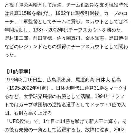
と投手陣の両輪として活躍。チーム創設期を支え現役時代
は通算115勝を挙げた。1962年に現役引退後、カープのコ
ーチ、二軍監督としてチームに貢献。スカウトとしては25
年間活動し、1987～2002年はチーフスカウトを務めた。
野村謙二郎、前田智徳、佐々岡真司、金本知憲、黒田博樹
などのレジェンドたちの獲得にチーフスカウトとして関わ
った。
【山内泰幸】
1973年3月16日生、広島県出身。尾道商高-日体大-広島
（1995-2002年引退）。日体大時代に通算31勝をマークす
るなど、大学球界屈指の右腕として活躍。1994年ドラフ
トではカープ球団初の逆指名選手としてドラフト1位で入
団。右肘を高く上げる
「UFO投法」で、1年目に14勝を挙げて新人王に輝く。そ
の後も先発の一角として活躍するも、故障に泣き、2002