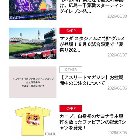
け。広島ー千葉戦スターティン
グイレブン発…
2026/08/08
CARP
マツダ スタジアムに“涼”グルメ
が登場！８月６試合限定で『夏
祭り202…
2026/08/07
OTHER
【アスリートマガジン】お盆期
間中のご注文について
2026/08/06
CARP
カープ、自身初のサヨナラ本塁
打を放ったファビアンの記念Tシ
ャツを発売！…
2026/08/05