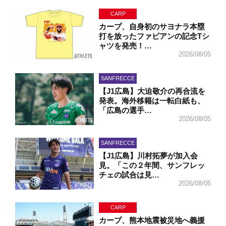
CARP
カープ、自身初のサヨナラ本塁
打を放ったファビアンの記念Tシ
ャツを発売！…
2026/08/05
SANFRECCE
【J1広島】大迫敬介の再合流を
発表。海外移籍は一転白紙も、
「広島の選手…
2026/08/05
SANFRECCE
【J1広島】川村拓夢が加入会
見。「この２年間、サンフレッ
チェの試合は見…
2026/08/05
CARP
カープ、熊本地震被災地へ義援