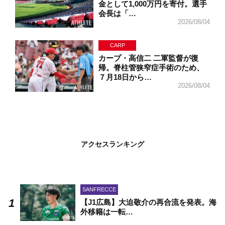
金として1,000万円を寄付。選手
会長は「…
2026/08/04
CARP
カープ・高信二 二軍監督が復
帰。脊柱管狭窄症手術のため、
７月18日から…
2026/08/04
アクセスランキング
SANFRECCE
【J1広島】大迫敬介の再合流を発表。海
外移籍は一転…