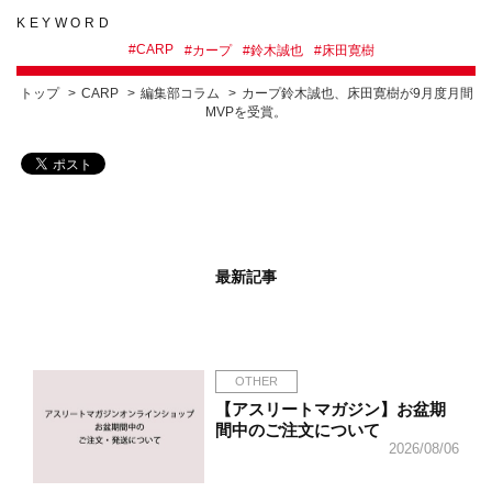
KEYWORD
#
CARP
#
カープ
#
鈴木誠也
#
床田寛樹
トップ
CARP
編集部コラム
カープ鈴木誠也、床田寛樹が9月度月間
MVPを受賞。
最新記事
OTHER
【アスリートマガジン】お盆期
間中のご注文について
2026/08/06