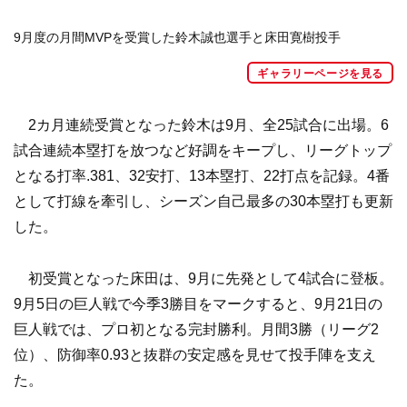
9月度の月間MVPを受賞した鈴木誠也選手と床田寛樹投手
ギャラリーページを見る
2カ月連続受賞となった鈴木は9月、全25試合に出場。6
試合連続本塁打を放つなど好調をキープし、リーグトップ
となる打率.381、32安打、13本塁打、22打点を記録。4番
として打線を牽引し、シーズン自己最多の30本塁打も更新
した。
初受賞となった床田は、9月に先発として4試合に登板。
9月5日の巨人戦で今季3勝目をマークすると、9月21日の
巨人戦では、プロ初となる完封勝利。月間3勝（リーグ2
位）、防御率0.93と抜群の安定感を見せて投手陣を支え
た。