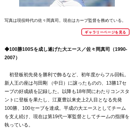
写真は現役時代の佐々岡真司。現在はカープ監督を務めている。
ギャラリーページを見る
◆100勝100Sを成し遂げた大エース／佐々岡真司（1990-
2007）
初登板初先発を勝利で飾るなど、初年度からフル回転。
新人王の座は与田剛 （中日）に譲ったものの、13勝17セ
ーブの好成績を記録した。以降も18年間にわたりコンスタ
ントに登板を果たし、江夏豊以来史上2人目となる先発
100勝、100セーブを達成。平成の大エースとしてチーム
を支え続け、現在は第19代一軍監督としてチームの指揮を
執っている。