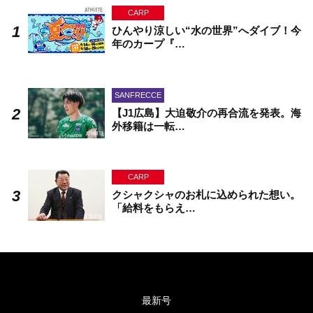
CARP
ひんやり涼しい“水の世界”へダイブ！今
年のカープ『…
SANFRECCE
【J1広島】大迫敬介の再合流を発表。海
外移籍は一転…
CARP
クシャクシャのお札に込められた想い。
「給料をもらえ…
最新号