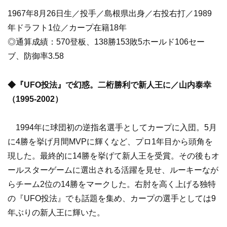
1967年8月26日生／投手／島根県出身／右投右打／1989
年ドラフト1位／カープ在籍18年
◎通算成績：570登板、138勝153敗5ホールド106セー
ブ、防御率3.58
◆『UFO投法』で幻惑。二桁勝利で新人王に／山内泰幸
（1995-2002）
1994年に球団初の逆指名選手としてカープに入団。5月
に4勝を挙げ月間MVPに輝くなど、プロ1年目から頭角を
現した。最終的に14勝を挙げて新人王を受賞。その後もオ
ールスターゲームに選出される活躍を見せ、ルーキーなが
らチーム2位の14勝をマークした。右肘を高く上げる独特
の『UFO投法』でも話題を集め、カープの選手としては9
年ぶりの新人王に輝いた。