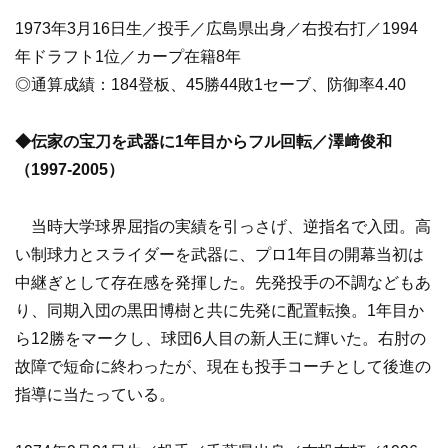
1973年3月16日生／投手／広島県出身／右投右打／1994
年ドラフト1位／カープ在籍8年
◎通算成績：184登板、45勝44敗1セーブ、防御率4.40
◆伝家の宝刀を武器に1年目からフル回転／澤﨑俊和
（1997-2005）
当時大学球界屈指の実績を引っさげ、逆指名で入団。高
い制球力とスライダーを武器に、プロ1年目の開幕当初は
中継ぎとして存在感を発揮した。先発投手の不調などもあ
り、同期入団の黒田博樹と共に先発に配置転換。1年目か
ら12勝をマークし、球団6人目の新人王に輝いた。右肘の
故障で短命に終わったが、現在も投手コーチとして後進の
指導に当たっている。