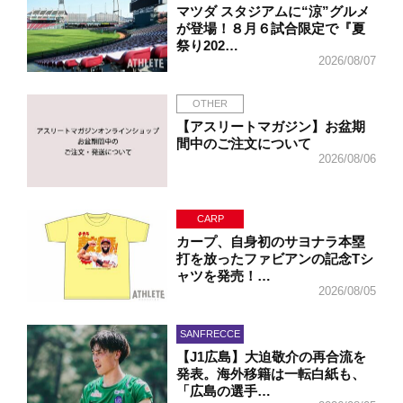
マツダ スタジアムに“涼”グルメ
が登場！８月６試合限定で『夏
祭り202…
2026/08/07
OTHER
【アスリートマガジン】お盆期
間中のご注文について
2026/08/06
CARP
カープ、自身初のサヨナラ本塁
打を放ったファビアンの記念Tシ
ャツを発売！…
2026/08/05
SANFRECCE
【J1広島】大迫敬介の再合流を
発表。海外移籍は一転白紙も、
「広島の選手…