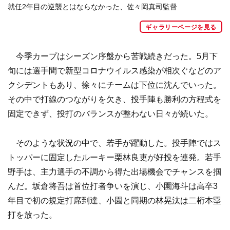
就任2年目の逆襲とはならなかった、佐々岡真司監督
ギャラリーページを見る
今季カープはシーズン序盤から苦戦続きだった。5月下
旬には選手間で新型コロナウイルス感染が相次ぐなどのア
クシデントもあり、徐々にチームは下位に沈んでいった。
その中で打線のつながりを欠き、投手陣も勝利の方程式を
固定できず、投打のバランスが整わない日々が続いた。
そのような状況の中で、若手が躍動した。投手陣ではス
トッパーに固定したルーキー栗林良吏が好投を連発。若手
野手は、主力選手の不調から得た出場機会でチャンスを掴
んだ。坂倉将吾は首位打者争いを演じ、小園海斗は高卒3
年目で初の規定打席到達、小園と同期の林晃汰は二桁本塁
打を放った。