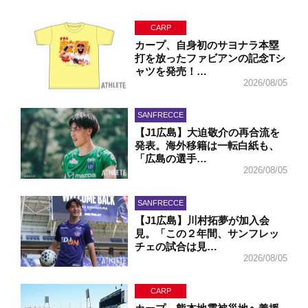
CARP
カープ、自身初のサヨナラ本塁
打を放ったファビアンの記念Tシ
ャツを発売！…
2026/08/05
SANFRECCE
【J1広島】大迫敬介の再合流を
発表。海外移籍は一転白紙も、
「広島の選手…
2026/08/05
SANFRECCE
【J1広島】川村拓夢が加入会
見。「この２年間、サンフレッ
チェの試合は見…
2026/08/05
CARP