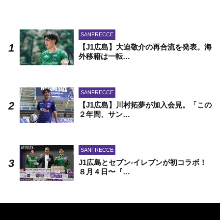
SANFRECCE
【J1広島】大迫敬介の再合流を発表。海
外移籍は一転…
SANFRECCE
【J1広島】川村拓夢が加入会見。「この
２年間、サン…
SANFRECCE
J1広島とセブン-イレブンが初コラボ！
８月４日〜『…