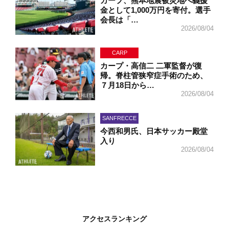
カープ、熊本地震被災地へ義援
金として1,000万円を寄付。選手
会長は「…
2026/08/04
CARP
カープ・高信二 二軍監督が復
帰。脊柱管狭窄症手術のため、
７月18日から…
2026/08/04
SANFRECCE
今西和男氏、日本サッカー殿堂
入り
2026/08/04
アクセスランキング