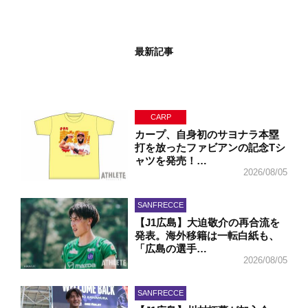
最新記事
CARP
カープ、自身初のサヨナラ本塁
打を放ったファビアンの記念Tシ
ャツを発売！…
2026/08/05
SANFRECCE
【J1広島】大迫敬介の再合流を
発表。海外移籍は一転白紙も、
「広島の選手…
2026/08/05
SANFRECCE