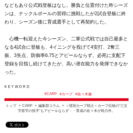
などもあり公式戦登板はなし。勝負と位置付けた昨シーズ
ンは、ナックルボールの習得に挑戦したが2試合登板に終
わり、シーズン後に育成選手として再契約した。
心機一転迎えた今シーズン、二軍公式戦では自己最多と
なる4試合に登板も、4イニングを投げて4安打、2奪三
振、3失点、防御率6.75とアピールならず。必死に支配下
登録を目指し続けてきたが、高い潜在能力を発揮できなか
った。
KEYWORD
#
CARP
#
カープ
#
佐々木健
トップ
CARP
編集部コラム
＜惜別カープ戦士＞カープ伝統の“三文
字苗字の投手”もアピールならず・・育成の佐々木が戦力外。