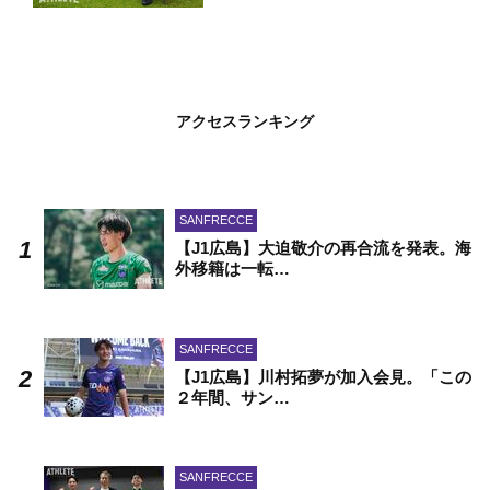
アクセスランキング
SANFRECCE
【J1広島】大迫敬介の再合流を発表。海
外移籍は一転…
SANFRECCE
【J1広島】川村拓夢が加入会見。「この
２年間、サン…
SANFRECCE