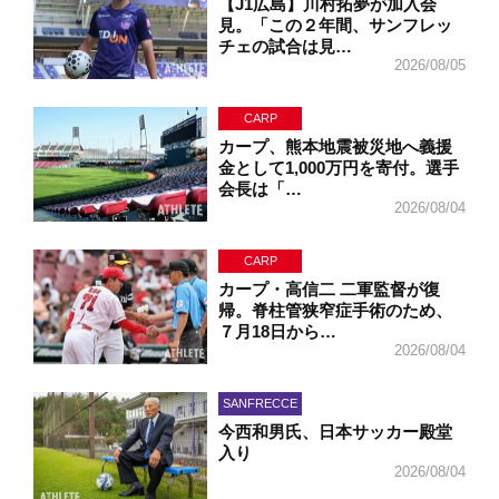
【J1広島】川村拓夢が加入会
見。「この２年間、サンフレッ
チェの試合は見…
2026/08/05
CARP
カープ、熊本地震被災地へ義援
金として1,000万円を寄付。選手
会長は「…
2026/08/04
CARP
カープ・高信二 二軍監督が復
帰。脊柱管狭窄症手術のため、
７月18日から…
2026/08/04
SANFRECCE
今西和男氏、日本サッカー殿堂
入り
2026/08/04