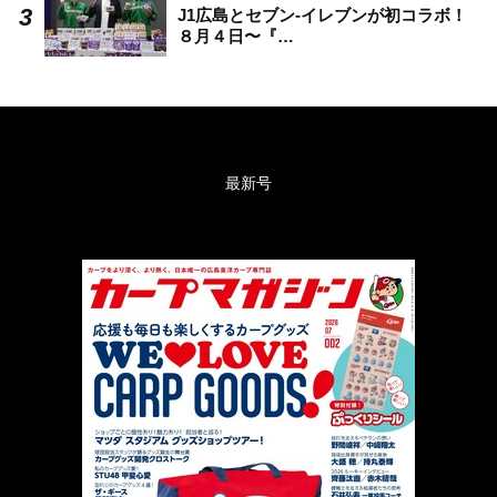
J1広島とセブン-イレブンが初コラボ！
８月４日〜『…
最新号