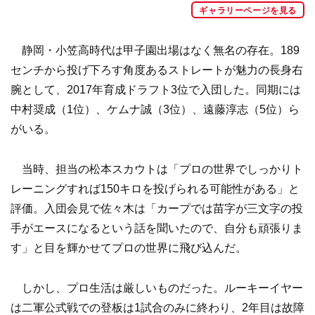
ギャラリーページを見る
静岡・小笠高時代は甲子園出場はなく無名の存在。189
センチから投げ下ろす角度あるストレートが魅力の長身右
腕として、2017年育成ドラフト3位で入団した。同期には
中村奨成（1位）、ケムナ誠（3位）、遠藤淳志（5位）ら
がいる。
当時、担当の松本スカウトは「プロの世界でしっかりト
レーニングすれば150キロを投げられる可能性がある」と
評価。入団会見で佐々木は「カープでは苗字が三文字の投
手がエースになるという話を聞いたので、自分も頑張りま
す」と目を輝かせてプロの世界に飛び込んだ。
しかし、プロ生活は厳しいものだった。ルーキーイヤー
は二軍公式戦での登板は1試合のみに終わり、2年目は故障