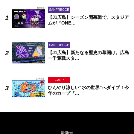
SANFRECCE
【J1広島】シーズン開幕戦で、スタジア
ムが『ONE…
SANFRECCE
【J1広島】新たなる歴史の幕開け。広島
ー千葉戦スタ…
CARP
ひんやり涼しい“水の世界”へダイブ！今
年のカープ『…
最新号