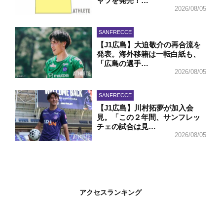
ャツを発売！…
2026/08/05
SANFRECCE
【J1広島】大迫敬介の再合流を
発表。海外移籍は一転白紙も、
「広島の選手…
2026/08/05
SANFRECCE
【J1広島】川村拓夢が加入会
見。「この２年間、サンフレッ
チェの試合は見…
2026/08/05
アクセスランキング