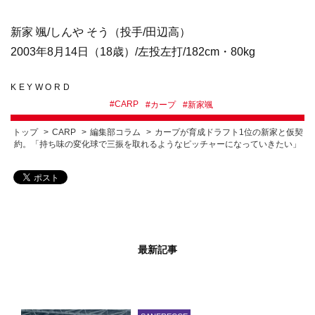
新家 颯/しんや そう（投手/田辺高）
2003年8月14日（18歳）/左投左打/182cm・
80kg
KEYWORD
#
CARP
#
カープ
#
新家颯
トップ
CARP
編集部コラム
カープが育成ドラフト1位の新家と仮契
約。「持ち味の変化球で三振を取れるようなピッチャーになっていきたい」
最新記事