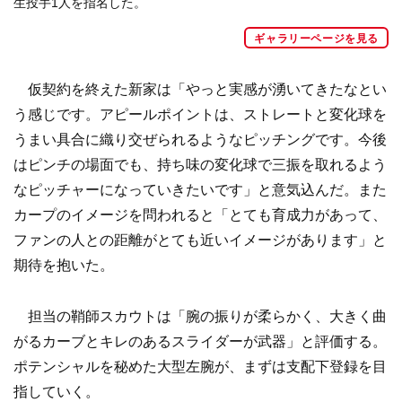
生投手1人を指名した。
ギャラリーページを見る
仮契約を終えた新家は「
やっと実感が湧いてきたなとい
う感じです。アピールポイントは、
ストレートと変化球を
うまい具合に織り交ぜられるようなピッチン
グです。今後
はピンチの場面でも、
持ち味の変化球で三振を取れるよう
なピッチャーになっていきたい
です」と意気込んだ。また
カープのイメージを問われると「
とても育成力があって、
ファンの人との距離がとても近いイメージがあります」
と
期待を抱いた。
担当の鞘師スカウトは「腕の振りが柔らかく、
大きく曲
がるカーブとキレのあるスライダーが武器」と評価する。
ポテンシャルを秘めた大型左腕が、
まずは支配下登録を目
指していく。