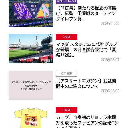
SANFRECCE
【J1広島】新たなる歴史の幕開
け。広島ー千葉戦スターティン
グイレブン発…
2026/08/08
CARP
マツダ スタジアムに“涼”グルメ
が登場！８月６試合限定で『夏
祭り202…
2026/08/07
OTHER
【アスリートマガジン】お盆期
間中のご注文について
2026/08/06
CARP
カープ、自身初のサヨナラ本塁
打を放ったファビアンの記念Tシ