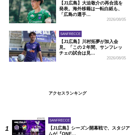
【J1広島】大迫敬介の再合流を
発表。海外移籍は一転白紙も、
「広島の選手…
2026/08/05
SANFRECCE
【J1広島】川村拓夢が加入会
見。「この２年間、サンフレッ
チェの試合は見…
2026/08/05
アクセスランキング
SANFRECCE
【J1広島】シーズン開幕戦で、スタジア
ムが『ONE…