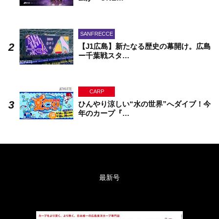
SANFRECCE
【J1広島】新たなる歴史の幕開け。広島
ー千葉戦スタ…
CARP
ひんやり涼しい“水の世界”へダイブ！今
年のカープ『…
最新号