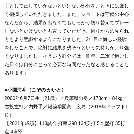
手として正していかないといけない部分を、ときには厳し
く指摘していただきました。また、ショートは守備の中心
なんだから、結果が出なくてもしっかり切り替えてプレー
しないといけないとも言っていただき、周りからの見られ
方もより意識するようになりました。2年目に悔しい経験
をしたことで、絶対に結果を残そうという気持ちがより強
くなりましたし、そういう部分では、昨年、二軍で過ごし
た日々は自分にとって必要な時間だったなと感じることも
あります」
●小園海斗（こぞの かいと）
2000年6月7日生（21歳）／兵庫県出身／178cm・84kg／
右投左打／内野手／報徳学園高－広島（2018年ドラフト1
位）
【2021年成績】113試合 打率.298 134安打 5本塁打 35打
点 4盗塁