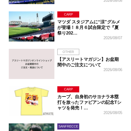
2026/08/08
CARP
マツダ スタジアムに“涼”グルメ
が登場！８月６試合限定で『夏
祭り202…
2026/08/07
OTHER
【アスリートマガジン】お盆期
間中のご注文について
2026/08/06
CARP
カープ、自身初のサヨナラ本塁
打を放ったファビアンの記念Tシ
ャツを発売！…
2026/08/05
SANFRECCE