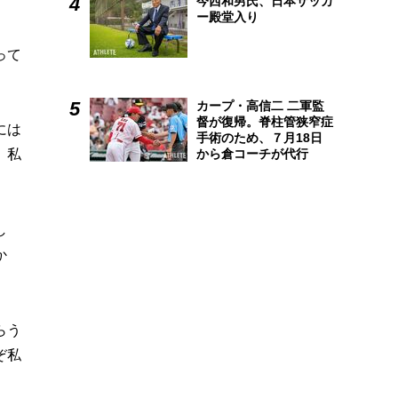
今西和男氏、日本サッカ
ー殿堂入り
って
カープ・高信二 二軍監
督が復帰。脊柱管狭窄症
には
手術のため、７月18日
から倉コーチが代行
、私
。
し
か
らう
ぞ私