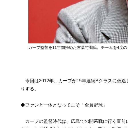
カープ監督を11年間務めた古葉竹識氏。チームを4度
今回は2012年、カープが15年連続Bクラスに低
りする。
◆ファンと一体となってこそ「全員野球」
カープの監督時代は、広島での開幕戦に行く直前に