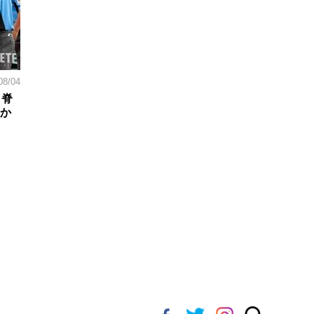
08/04
。脊
日か