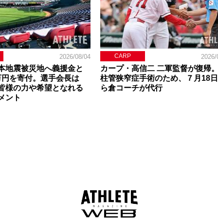
CARP
2026/08/04
2026/
本地震被災地へ義援金と
カープ・高信二 二軍監督が復帰
0万円を寄付。選手会長は
柱管狭窄症手術のため、７月18
皆様の力や希望となれる
ら倉コーチが代行
メント