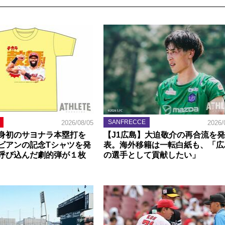
SANFRECCE
2026/08/05
2026/
身初のサヨナラ本塁打を
【J1広島】大迫敬介の再合流を発
ビアンの記念Tシャツを発
表。海外移籍は一転白紙も、「広
呼び込んだ劇的弾が１枚
の選手として貢献したい」