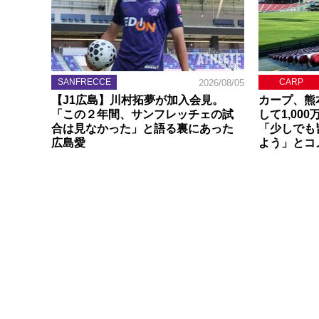
SANFRECCE
CARP
2026/08/05
【J1広島】川村拓夢が加入会見。
カープ、熊
「この２年間、サンフレッチェの試
して1,00
合は見なかった」と語る裏にあった
「少しでも
広島愛
よう」とコ