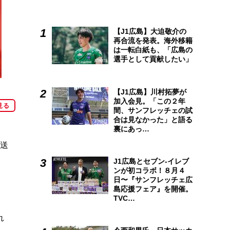
【J1広島】大迫敬介の
再合流を発表。海外移籍
は一転白紙も、「広島の
選手として貢献したい」
【J1広島】川村拓夢が
加入会見。「この２年
見る
間、サンフレッチェの試
合は見なかった」と語る
裏にあっ…
お送
J1広島とセブン-イレブ
ンが初コラボ！８月４
日〜『サンフレッチェ広
島応援フェア』を開催。
TVC…
れ