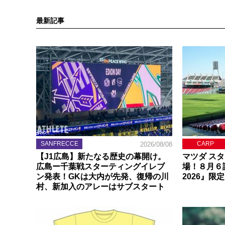
最新記事
SANFRECCE
CARP
2026/08/08
【J1広島】新たなる歴史の幕開け。
マツダ ス
広島ー千葉戦スターティングイレブ
場！８月６
ン発表！GKは大内が先発、復帰の川
2026』限
村、新加入のアレーはサブスタート