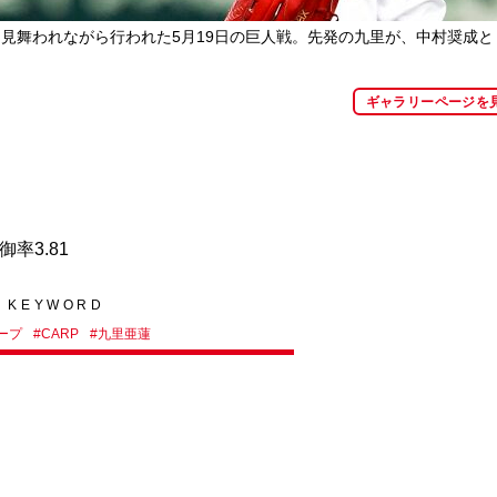
見舞われながら行われた5月19日の巨人戦。先発の九里が、中村奨成と
ギャラリーページを
御率3.81
KEYWORD
ープ
#
CARP
#
九里亜蓮