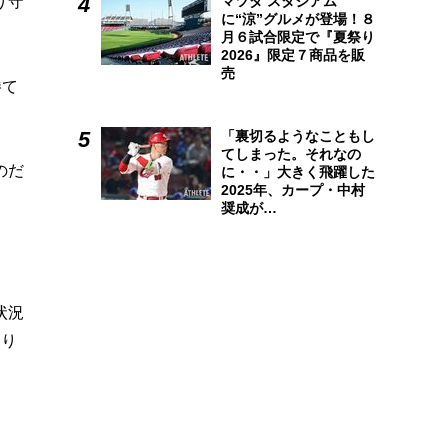
り守
マツダ スタジアム
に“涼”グルメが登場！８
月６試合限定で『夏祭り
2026』限定７商品を販
売
勝て
「裏切るようなこともし
てしまった。それなの
のだ
に・・」大きく飛躍した
2025年、カープ・中村
奨成が…
状況
たり