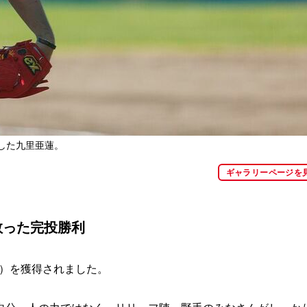
した九里亜蓮。
ギャラリーページを
救った完投勝利
勝）を獲得されました。