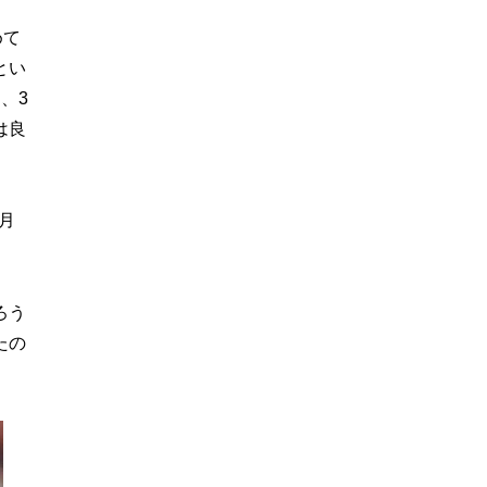
めて
とい
、3
は良
月
ろう
たの