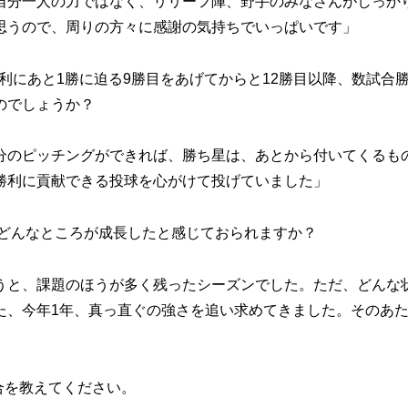
自分一人の力ではなく、リリーフ陣、野手のみなさんがしっか
思うので、周りの方々に感謝の気持ちでいっぱいです」
利にあと1勝に迫る9勝目をあげてからと12勝目以降、数試合
のでしょうか？
分のピッチングができれば、勝ち星は、あとから付いてくるも
勝利に貢献できる投球を心がけて投げていました」
らどんなところが成長したと感じておられますか？
うと、課題のほうが多く残ったシーズンでした。ただ、どんな
た、今年1年、真っ直ぐの強さを追い求めてきました。そのあ
合を教えてください。