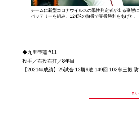
チームに新型コロナウイルスの陽性判定者が出る事態に
バッテリーを組み、124球の熱投で完投勝利をあげた。
◆九里亜蓮 #11
投手／右投右打／8年目
【2021年成績】25試合 13勝9敗 149回 102奪三振 防
#
カ