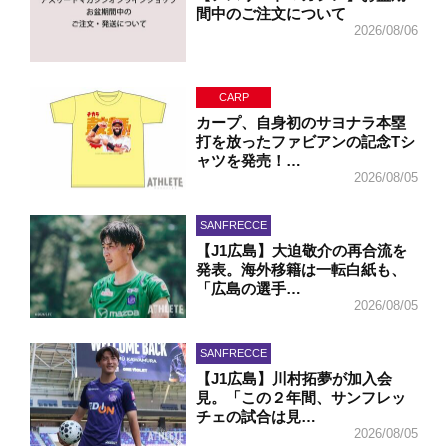
間中のご注文について
2026/08/06
CARP
カープ、自身初のサヨナラ本塁
打を放ったファビアンの記念Tシ
ャツを発売！…
2026/08/05
SANFRECCE
【J1広島】大迫敬介の再合流を
発表。海外移籍は一転白紙も、
「広島の選手…
2026/08/05
SANFRECCE
【J1広島】川村拓夢が加入会
見。「この２年間、サンフレッ
チェの試合は見…
2026/08/05