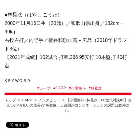
●林晃汰（はやし こうた）
2000年11月16日生（20歳）／和歌山県出身／182cm・
99kg
右投左打／内野手／智弁和歌山高－広島（2018年ドラフ
ト3位）
【2021年成績】102試合 打率.266 95安打 10本塁打 40打
点
KEYWORD
#
CARP
#
カープ
#
小園海斗
#
林晃汰
トップ
CARP
インタビュー
【小園海斗×林晃汰・00世代対談#2】お
互いが“お互いの成長点”を激白。三遊間のコンビネーションの課題は意外に
も。