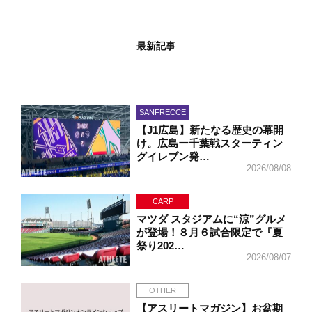
最新記事
SANFRECCE
【J1広島】新たなる歴史の幕開
け。広島ー千葉戦スターティン
グイレブン発…
2026/08/08
CARP
マツダ スタジアムに“涼”グルメ
が登場！８月６試合限定で『夏
祭り202…
2026/08/07
OTHER
【アスリートマガジン】お盆期