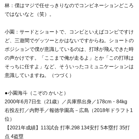
林：僕はマジで任せっきりなのでコンビネーションどころ
ではないなと（笑）。
小園：サードとショートで、コンビといえばコンビですけ
ど、三遊間でゲッツーとかはないですからね。ショートの
ポジションで僕が意識しているのは、打球が飛んできた時
の声かけです。「ここまで俺が走るよ」とか「この打球は
そっちに任すよ」など、そういったコミュニケーションは
意識していますね。（つづく）
●小園海斗（こぞの かいと）
2000年6月7日生（21歳）／兵庫県出身／178cm・84kg
右投左打／内野手／報徳学園高－広島（2018年ドラフト1
位）
【2021年成績】113試合 打率.298 134安打 5本塁打 35打
点 4盗塁