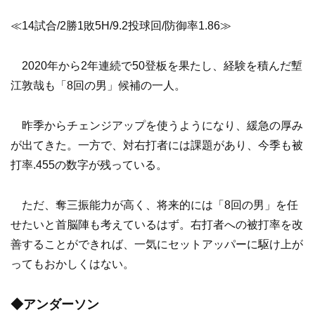
≪14試合/2勝1敗5H/9.2投球回/防御率1.86≫
2020年から2年連続で50登板を果たし、経験を積んだ塹
江敦哉も「8回の男」候補の一人。
昨季からチェンジアップを使うようになり、緩急の厚み
が出てきた。一方で、対右打者には課題があり、今季も被
打率.455の数字が残っている。
ただ、奪三振能力が高く、将来的には「8回の男」を任
せたいと首脳陣も考えているはず。右打者への被打率を改
善することができれば、一気にセットアッパーに駆け上が
ってもおかしくはない。
◆アンダーソン