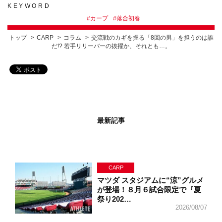
KEYWORD
#
カープ
#
落合初春
トップ
CARP
コラム
交流戦のカギを握る「8回の男」を担うのは誰
だ!? 若手リリーバーの抜擢か、それとも…。
最新記事
CARP
マツダ スタジアムに“涼”グルメ
が登場！８月６試合限定で『夏
祭り202…
2026/08/07