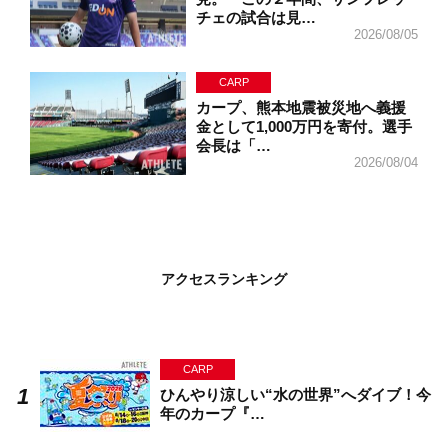
チェの試合は見…
2026/08/05
CARP
カープ、熊本地震被災地へ義援
金として1,000万円を寄付。選手
会長は「…
2026/08/04
アクセスランキング
CARP
ひんやり涼しい“水の世界”へダイブ！今
年のカープ『…