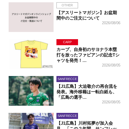
OTHER
【アスリートマガジン】お盆期
間中のご注文について
2026/08/06
CARP
カープ、自身初のサヨナラ本塁
打を放ったファビアンの記念Tシ
ャツを発売！…
2026/08/05
SANFRECCE
【J1広島】大迫敬介の再合流を
発表。海外移籍は一転白紙も、
「広島の選手…
2026/08/05
SANFRECCE
【J1広島】川村拓夢が加入会
見。「この２年間、サンフレッ