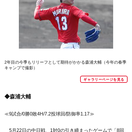
2年目の今季もリリーフとして期待がかかる森浦大輔（今年の春季
キャンプで撮影）
ギャラリーページを見る
◆森浦大輔
≪9試合/0勝0敗4H/7.2投球回/防御率1.17≫
5月22日の中日戦、1対0の引き締まったゲームで「8回