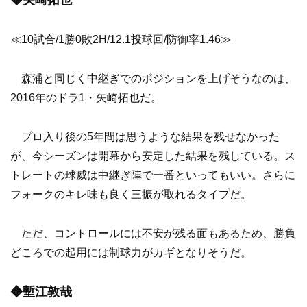
≪10試合/1勝0敗2H/12.1投球回/防御率1.46≫
森浦と同じく中継ぎでのポジションを上げそうなのは、
2016年のドラ1・矢崎拓也だ。
プロ入り後の5年間は思うような結果を残せなかった
が、今シーズンは開幕から安定した結果を残している。ス
トレートの球威は中継ぎ陣で一番といってもいい。さらに
フォークのキレ味も良く三振が取れるタイプだ。
ただ、コントロールには不安が残る面もあるため、勝負
どころでの起用には制球力がカギとなりそうだ。
◆塹江敦哉