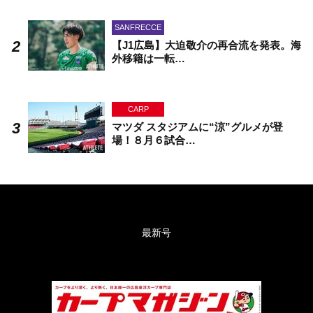
SANFRECCE
【J1広島】大迫敬介の再合流を発表。海
外移籍は一転…
CARP
マツダ スタジアムに“涼”グルメが登
場！８月６試合…
最新号