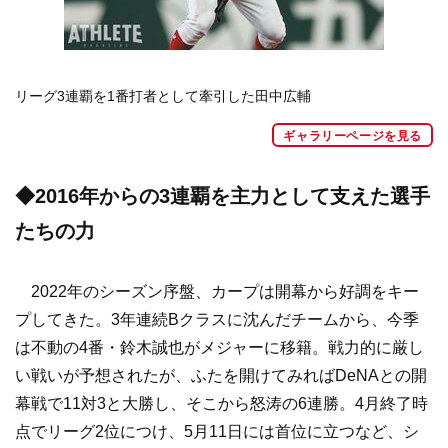
リーグ3連覇を1番打者として牽引した田中広輔
ギャラリーページを見る
◆2016年からの3連覇を主力として支えた選手
たちの力
2022年のシーズン序盤、カープは開幕から好調をキー
プしてきた。3年連続Bクラスに沈んだチームから、今季
は不動の4番・鈴木誠也がメジャーに移籍。戦力的に厳し
い戦いが予想されたが、ふたを開けてみればDeNAとの開
幕戦で11対3と大勝し、そこから怒涛の6連勝。4月終了時
点でリーグ2位につけ、5月11日には首位に立つなど、シ