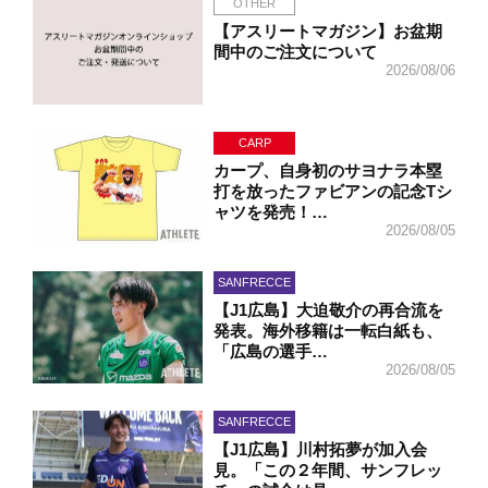
OTHER
【アスリートマガジン】お盆期
間中のご注文について
2026/08/06
CARP
カープ、自身初のサヨナラ本塁
打を放ったファビアンの記念Tシ
ャツを発売！…
2026/08/05
SANFRECCE
【J1広島】大迫敬介の再合流を
発表。海外移籍は一転白紙も、
「広島の選手…
2026/08/05
SANFRECCE
【J1広島】川村拓夢が加入会
見。「この２年間、サンフレッ