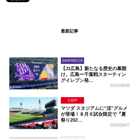
最新記事
SANFRECCE
【J1広島】新たなる歴史の幕開
け。広島ー千葉戦スターティン
グイレブン発…
2026/08/08
CARP
マツダ スタジアムに“涼”グルメ
が登場！８月６試合限定で『夏
祭り202…
2026/08/07