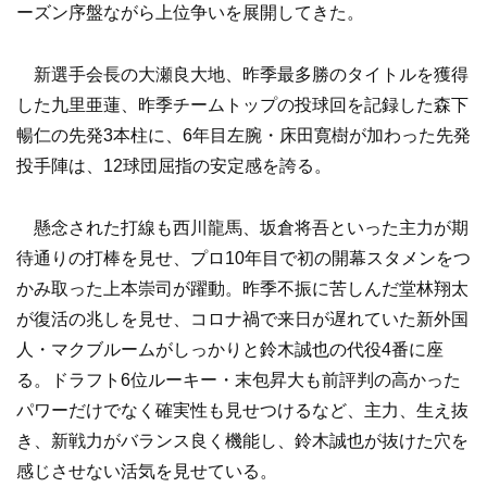
ーズン序盤ながら上位争いを展開してきた。
新選手会長の大瀬良大地、昨季最多勝のタイトルを獲得
した九里亜蓮、昨季チームトップの投球回を記録した森下
暢仁の先発3本柱に、6年目左腕・床田寛樹が加わった先発
投手陣は、12球団屈指の安定感を誇る。
懸念された打線も西川龍馬、坂倉将吾といった主力が期
待通りの打棒を見せ、プロ10年目で初の開幕スタメンをつ
かみ取った上本崇司が躍動。昨季不振に苦しんだ堂林翔太
が復活の兆しを見せ、コロナ禍で来日が遅れていた新外国
人・マクブルームがしっかりと鈴木誠也の代役4番に座
る。ドラフト6位ルーキー・末包昇大も前評判の高かった
パワーだけでなく確実性も見せつけるなど、主力、生え抜
き、新戦力がバランス良く機能し、鈴木誠也が抜けた穴を
感じさせない活気を見せている。